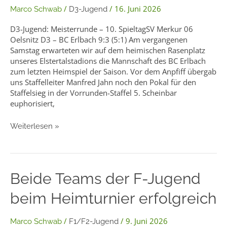
letzten
/
/
16. Juni 2026
Marco Schwab
D3-Jugend
Heimspiel!
D3-Jugend: Meisterrunde – 10. SpieltagSV Merkur 06
Oelsnitz D3 – BC Erlbach 9:3 (5:1) Am vergangenen
Samstag erwarteten wir auf dem heimischen Rasenplatz
unseres Elstertalstadions die Mannschaft des BC Erlbach
zum letzten Heimspiel der Saison. Vor dem Anpfiff übergab
uns Staffelleiter Manfred Jahn noch den Pokal für den
Staffelsieg in der Vorrunden-Staffel 5. Scheinbar
euphorisiert,
Weiterlesen »
Beide
Beide Teams der F-Jugend
Teams
beim Heimturnier erfolgreich
der
F-
Jugend
/
/
9. Juni 2026
Marco Schwab
F1/F2-Jugend
beim