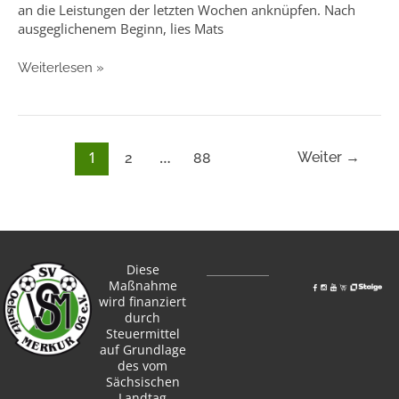
an die Leistungen der letzten Wochen anknüpfen. Nach
ausgeglichenem Beginn, lies Mats
Weiterlesen »
1
…
Weiter
→
2
88
Diese
Maßnahme
wird finanziert
durch
Steuermittel
auf Grundlage
des vom
Sächsischen
Landtag