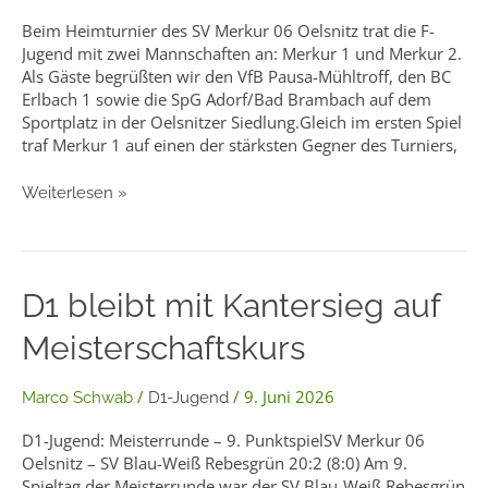
Heimturnier
Beim Heimturnier des SV Merkur 06 Oelsnitz trat die F-
erfolgreich
Jugend mit zwei Mannschaften an: Merkur 1 und Merkur 2.
Als Gäste begrüßten wir den VfB Pausa-Mühltroff, den BC
Erlbach 1 sowie die SpG Adorf/Bad Brambach auf dem
Sportplatz in der Oelsnitzer Siedlung.Gleich im ersten Spiel
traf Merkur 1 auf einen der stärksten Gegner des Turniers,
Weiterlesen »
D1
D1 bleibt mit Kantersieg auf
bleibt
Meisterschaftskurs
mit
Kantersieg
auf
/
/
9. Juni 2026
Marco Schwab
D1-Jugend
Meisterschaftskurs
D1-Jugend: Meisterrunde – 9. PunktspielSV Merkur 06
Oelsnitz – SV Blau-Weiß Rebesgrün 20:2 (8:0) Am 9.
Spieltag der Meisterrunde war der SV Blau-Weiß Rebesgrün