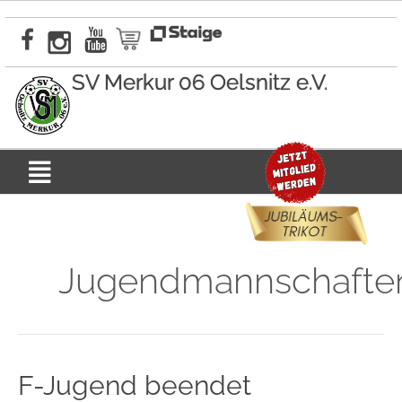
Zum
Inhalt
springen
SV Merkur 06 Oelsnitz e.V.
Menü
Jugendmannschafte
F-
F-Jugend beendet
Jugend