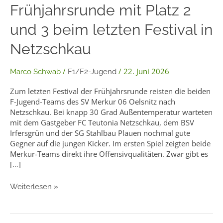
Frühjahrsrunde mit Platz 2
beendet
Frühjahrsrunde
und 3 beim letzten Festival in
mit
Platz
Netzschkau
2
und
3
/
/
22. Juni 2026
Marco Schwab
F1/F2-Jugend
beim
letzten
Zum letzten Festival der Frühjahrsrunde reisten die beiden
Festival
F-Jugend-Teams des SV Merkur 06 Oelsnitz nach
in
Netzschkau. Bei knapp 30 Grad Außentemperatur warteten
Netzschkau
mit dem Gastgeber FC Teutonia Netzschkau, dem BSV
Irfersgrün und der SG Stahlbau Plauen nochmal gute
Gegner auf die jungen Kicker. Im ersten Spiel zeigten beide
Merkur-Teams direkt ihre Offensivqualitäten. Zwar gibt es
[…]
Weiterlesen »