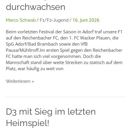
durchwachsen
Wetter
an
–
/
/
16. Juni 2026
Marco Schwab
F1/F2-Jugend
Leistung
bleibt
Beim vorletzten Festival der Saison in Adorf traf unsere F1
durchwachsen
auf den Reichenbacher FC, den 1. FC Wacker Plauen, die
SpG Adorf/Bad Brambach sowie den VfB
Pausa/Mühltroff.Im ersten Spiel gegen den Reichenbacher
FC hatte man sich viel vorgenommen. Doch die
Mannschaft stand über weite Strecken zu statisch auf dem
Platz, war häufig zu weit von
Weiterlesen »
D3
D3 mit Sieg im letzten
mit
Heimspiel!
Sieg
im