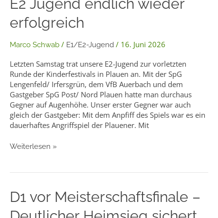
E2 Jugend endlich wieder
Jugend
erfolgreich
endlich
wieder
erfolgreich
/
/
16. Juni 2026
Marco Schwab
E1/E2-Jugend
Letzten Samstag trat unsere E2-Jugend zur vorletzten
Runde der Kinderfestivals in Plauen an. Mit der SpG
Lengenfeld/ Irfersgrün, dem VfB Auerbach und dem
Gastgeber SpG Post/ Nord Plauen hatte man durchaus
Gegner auf Augenhöhe. Unser erster Gegner war auch
gleich der Gastgeber: Mit dem Anpfiff des Spiels war es ein
dauerhaftes Angriffspiel der Plauener. Mit
Weiterlesen »
D1
D1 vor Meisterschaftsfinale –
vor
Deutlicher Heimsieg sichert
Meisterschaftsfinale