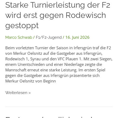
Starke
Starke Turnierleistung der F2
Turnierleistung
wird erst gegen Rodewisch
der
F2
gestoppt
wird
erst
gegen
/
/
16. Juni 2026
Marco Schwab
F1/F2-Jugend
Rodewisch
gestoppt
Beim vorletzten Turnier der Saison in Irfersgrün traf die F2
von Merkur Oelsnitz auf die Gastgeber aus Irfersgrün,
Rodewisch 1, Syrau und den VFC Plauen 1. Mit zwei Siegen,
einem Unentschieden und einer Niederlage zeigte die
Mannschaft erneut eine starke Leistung. Im ersten Spiel
gegen die Gastgeber aus Irfersgrün präsentierte sich
Merkur Oelsnitz von Beginn
Weiterlesen »
E2