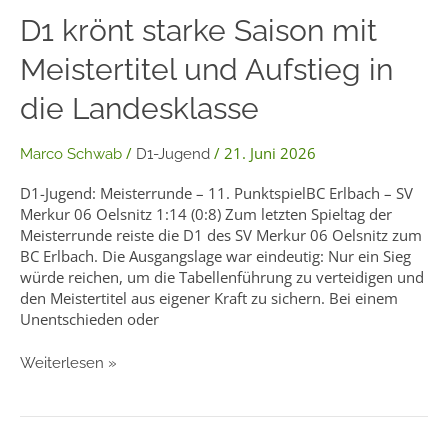
D1
D1 krönt starke Saison mit
krönt
Meistertitel und Aufstieg in
starke
Saison
die Landesklasse
mit
Meistertitel
und
/
/
21. Juni 2026
Marco Schwab
D1-Jugend
Aufstieg
in
D1-Jugend: Meisterrunde – 11. PunktspielBC Erlbach – SV
die
Merkur 06 Oelsnitz 1:14 (0:8) Zum letzten Spieltag der
Landesklasse
Meisterrunde reiste die D1 des SV Merkur 06 Oelsnitz zum
BC Erlbach. Die Ausgangslage war eindeutig: Nur ein Sieg
würde reichen, um die Tabellenführung zu verteidigen und
den Meistertitel aus eigener Kraft zu sichern. Bei einem
Unentschieden oder
Weiterlesen »