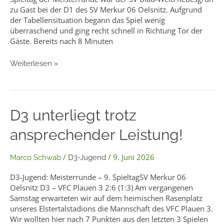
zu Gast bei der D1 des SV Merkur 06 Oelsnitz. Aufgrund
der Tabellensituation begann das Spiel wenig
überraschend und ging recht schnell in Richtung Tor der
Gäste. Bereits nach 8 Minuten
Weiterlesen »
D3
D3 unterliegt trotz
unterliegt
ansprechender Leistung!
trotz
ansprechender
Leistung!
/
/
9. Juni 2026
Marco Schwab
D3-Jugend
D3-Jugend: Meisterrunde – 9. SpieltagSV Merkur 06
Oelsnitz D3 – VFC Plauen 3 2:6 (1:3) Am vergangenen
Samstag erwarteten wir auf dem heimischen Rasenplatz
unseres Elstertalstadions die Mannschaft des VFC Plauen 3.
Wir wollten hier nach 7 Punkten aus den letzten 3 Spielen