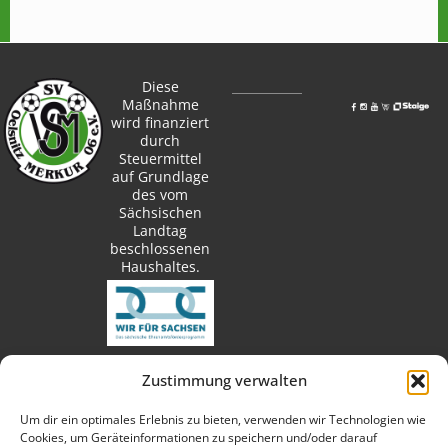
Diese
Maßnahme
wird finanziert
durch
Steuermittel
auf Grundlage
des vom
Sächsischen
Landtag
beschlossenen
Haushaltes.
Zustimmung verwalten
techn. Umsetzung:
Um dir ein optimales Erlebnis zu bieten, verwenden wir Technologien wie
Cookies, um Geräteinformationen zu speichern und/oder darauf