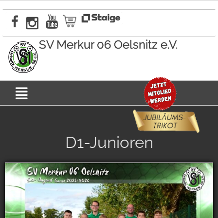
Zum
Inhalt
springen
SV Merkur 06 Oelsnitz e.V.
Menü
D1-Junioren