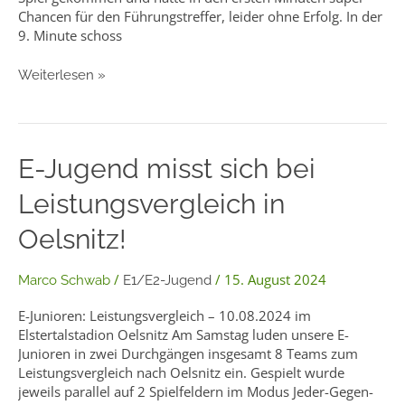
Chancen für den Führungstreffer, leider ohne Erfolg. In der
9. Minute schoss
Weiterlesen »
E-
E-Jugend misst sich bei
Jugend
Leistungsvergleich in
misst
sich
Oelsnitz!
bei
Leistungsvergleich
in
/
/
15. August 2024
Marco Schwab
E1/E2-Jugend
Oelsnitz!
E-Junioren: Leistungsvergleich – 10.08.2024 im
Elstertalstadion Oelsnitz Am Samstag luden unsere E-
Junioren in zwei Durchgängen insgesamt 8 Teams zum
Leistungsvergleich nach Oelsnitz ein. Gespielt wurde
jeweils parallel auf 2 Spielfeldern im Modus Jeder-Gegen-