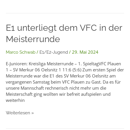
E1
E1 unterliegt dem VFC in der
unterliegt
Meisterrunde
dem
VFC
in
/
/
29. Mai 2024
Marco Schwab
E1/E2-Jugend
der
Meisterrunde
E-Junioren: Kreisliga Meisterrunde – 1. SpieltagVFC Plauen
1 – SV Merkur 06 Oelsnitz 1 11:6 (5:6) Zum ersten Spiel der
Meisterrunde war die E1 des SV Merkur 06 Oelsnitz am
vergangenen Samstag beim VFC Plauen zu Gast. Da es für
unsere Mannschaft rechnerisch nicht mehr um die
Meisterschaft ging wollten wir befreit aufspielen und
weiterhin
Weiterlesen »