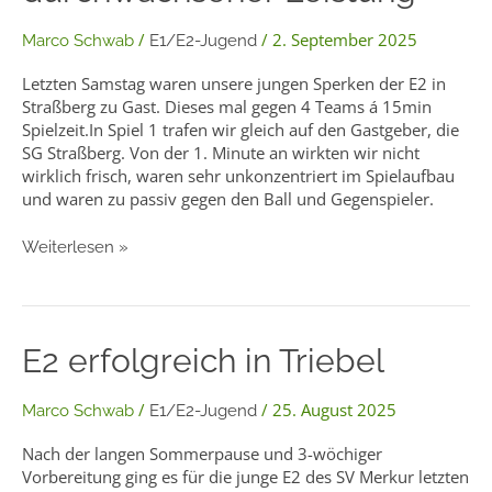
durchwachsener
Leistung
/
/
2. September 2025
Marco Schwab
E1/E2-Jugend
Letzten Samstag waren unsere jungen Sperken der E2 in
Straßberg zu Gast. Dieses mal gegen 4 Teams á 15min
Spielzeit.In Spiel 1 trafen wir gleich auf den Gastgeber, die
SG Straßberg. Von der 1. Minute an wirkten wir nicht
wirklich frisch, waren sehr unkonzentriert im Spielaufbau
und waren zu passiv gegen den Ball und Gegenspieler.
Weiterlesen »
E2
E2 erfolgreich in Triebel
erfolgreich
in
/
/
25. August 2025
Marco Schwab
E1/E2-Jugend
Triebel
Nach der langen Sommerpause und 3-wöchiger
Vorbereitung ging es für die junge E2 des SV Merkur letzten