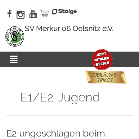
Zum
Inhalt
springen
SV Merkur 06 Oelsnitz e.V.
Menü
E1/E2-Jugend
E2
E2 ungeschlagen beim
ungeschlagen