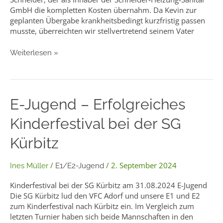
GmbH die kompletten Kosten übernahm. Da Kevin zur
geplanten Übergabe krankheitsbedingt kurzfristig passen
musste, überreichten wir stellvertretend seinem Vater
Weiterlesen »
E-
E-Jugend – Erfolgreiches
Jugend
Kinderfestival bei der SG
–
Erfolgreiches
Kürbitz
Kinderfestival
bei
der
/
/
2. September 2024
Ines Müller
E1/E2-Jugend
SG
Kürbitz
Kinderfestival bei der SG Kürbitz am 31.08.2024 E-Jugend
Die SG Kürbitz lud den VFC Adorf und unsere E1 und E2
zum Kinderfestival nach Kürbitz ein. Im Vergleich zum
letzten Turnier haben sich beide Mannschaften in den