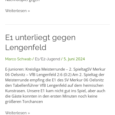
Weiterlesen »
E1
E1 unterliegt gegen
unterliegt
Lengenfeld
gegen
Lengenfeld
/
/
5. Juni 2024
Marco Schwab
E1/E2-Jugend
E-Junioren: Kreisliga Meisterrunde – 2. SpieltagSV Merkur
06 Oelsnitz – VfB Lengenfeld 2:6 (0:2) Am 2. Spieltag der
Meisterrunde empfing die E1 des SV Merkur 06 Oelsnitz
den Tabellenführer VfB Lengenfeld auf dem heimischen
Kunstrasen. Unsere E1 kam nicht gut ins Spiel, aber auch
die Gäste konnten in den ersten Minuten noch keine
größeren Torchancen
Weiterlesen »