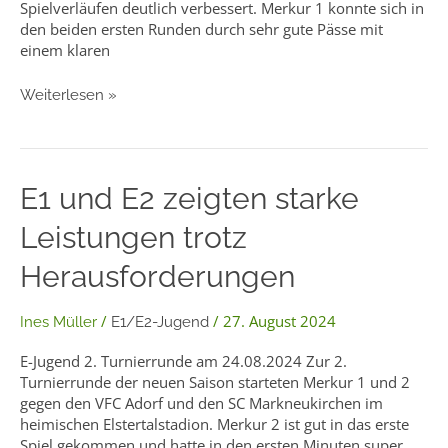
Spielverläufen deutlich verbessert. Merkur 1 konnte sich in
den beiden ersten Runden durch sehr gute Pässe mit
einem klaren
Weiterlesen »
E1
E1 und E2 zeigten starke
und
Leistungen trotz
E2
zeigten
Herausforderungen
starke
Leistungen
trotz
/
/
27. August 2024
Ines Müller
E1/E2-Jugend
Herausforderungen
E-Jugend 2. Turnierrunde am 24.08.2024 Zur 2.
Turnierrunde der neuen Saison starteten Merkur 1 und 2
gegen den VFC Adorf und den SC Markneukirchen im
heimischen Elstertalstadion. Merkur 2 ist gut in das erste
Spiel gekommen und hatte in den ersten Minuten super