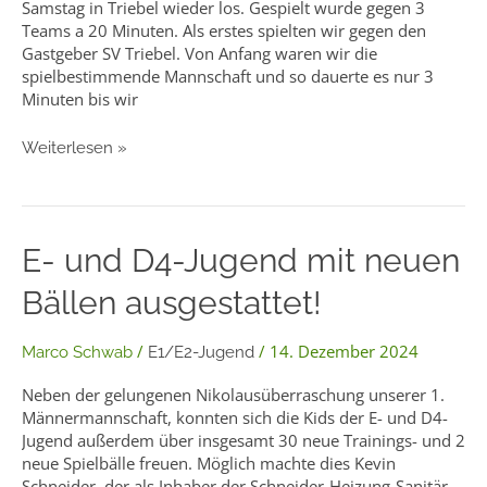
Samstag in Triebel wieder los. Gespielt wurde gegen 3
Teams a 20 Minuten. Als erstes spielten wir gegen den
Gastgeber SV Triebel. Von Anfang waren wir die
spielbestimmende Mannschaft und so dauerte es nur 3
Minuten bis wir
Weiterlesen »
E-
E- und D4-Jugend mit neuen
und
Bällen ausgestattet!
D4-
Jugend
mit
/
/
14. Dezember 2024
Marco Schwab
E1/E2-Jugend
neuen
Bällen
Neben der gelungenen Nikolausüberraschung unserer 1.
ausgestattet!
Männermannschaft, konnten sich die Kids der E- und D4-
Jugend außerdem über insgesamt 30 neue Trainings- und 2
neue Spielbälle freuen. Möglich machte dies Kevin
Schneider, der als Inhaber der Schneider-Heizung-Sanitär