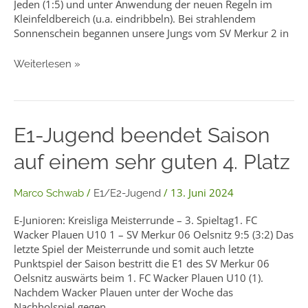
Jeden (1:5) und unter Anwendung der neuen Regeln im
Kleinfeldbereich (u.a. eindribbeln). Bei strahlendem
Sonnenschein begannen unsere Jungs vom SV Merkur 2 in
Weiterlesen »
E1-
E1-Jugend beendet Saison
Jugend
auf einem sehr guten 4. Platz
beendet
Saison
auf
/
/
13. Juni 2024
Marco Schwab
E1/E2-Jugend
einem
sehr
E-Junioren: Kreisliga Meisterrunde – 3. Spieltag1. FC
guten
Wacker Plauen U10 1 – SV Merkur 06 Oelsnitz 9:5 (3:2) Das
4.
letzte Spiel der Meisterrunde und somit auch letzte
Platz
Punktspiel der Saison bestritt die E1 des SV Merkur 06
Oelsnitz auswärts beim 1. FC Wacker Plauen U10 (1).
Nachdem Wacker Plauen unter der Woche das
Nachholspiel gegen