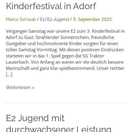
Kinderfestival in Adorf
beim
Kinderfestival
in
/
/
9. September 2025
Marco Schwab
E1/E2-Jugend
Adorf
Vergangen Samstag war unsere E2 zum 3. Kinderfestival in
Adorf zu Gast. Strahlender Sonnenschein, freundliche
Gastgeber und hochmotivierte Kinder sorgten für einen
tollen Samstag Vormittag. Mit diesen positiven Eindrücken
starteten wir in das 1. Spiel gegen die SG Traktor
Lauterbach. Von Anfang an waren wir die deutlich bessere
Mannschaft und ganz klar spielbestimmend. Unser rechter
[…]
Weiterlesen »
E2
E2 Jugend mit
Jugend
durchwachsener Leistung
mit