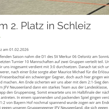
m 2. Platz in Schleiz
6
eiz am 01.02.2026
laufenden Saison nahm die D1 des SV Merkur 06 Oelsnitz am Sonnta
zten Turnier 10 Mannschaften auf zwei Gruppen verteilt teil. Un
ir uns insgesamt verdient mit 3:0 durchsetzen. Danach tat sich u
erer, nach einer Ecke sorgte aber Maurice Michael für die Erlös
 Friesenbachtal ein schwieriger Gegner, doch auch hier gingen wir
d machen. Am Ende sicherten wir uns aber mit dem 2:1-Sieg den E
m JFV Neuseenland dann ein starkes Team aus der Landesklasse, 
pp den Gruppensieg. Somit erwartete uns im Halbfinale der näch
antreten. In einem spannenden und packenden Spiel gingen verd
s 1:2 von Bayern Hof nochmal spannend wurde zogen wir am Ende m
eut gegen unseren Gruppengegner JFV Neuseenland, die sich gegen 