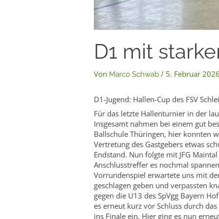
D1 mit starke
Von
/
5. Februar 202
Marco Schwab
D1-Jugend: Hallen-Cup des FSV Schl
Für das letzte Hallenturnier in der 
Insgesamt nahmen bei einem gut beset
Ballschule Thüringen, hier konnten w
Vertretung des Gastgebers etwas schw
Endstand. Nun folgte mit JFG Maintal
Anschlusstreffer es nochmal spannen
Vorrundenspiel erwartete uns mit de
geschlagen geben und verpassten kna
gegen die U13 des SpVgg Bayern Hof 
es erneut kurz vor Schluss durch da
ins Finale ein. Hier ging es nun ern