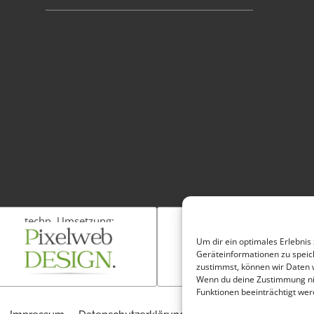
techn. Umsetzung:
Fotos:
Um dir ein optimales Erlebnis
Geräteinformationen zu speic
zustimmst, können wir Daten w
Wenn du deine Zustimmung nic
Funktionen beeinträchtigt wer