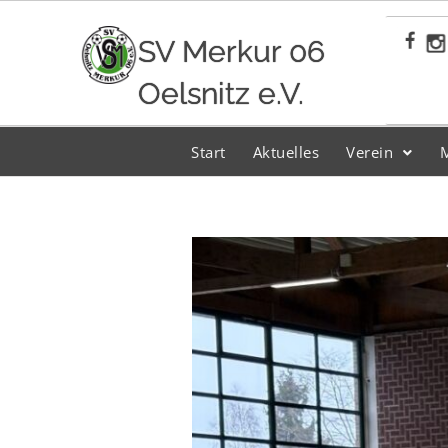
Zum
Inhalt
SV Merkur 06
springen
Oelsnitz e.V.
Start
Aktuelles
Verein