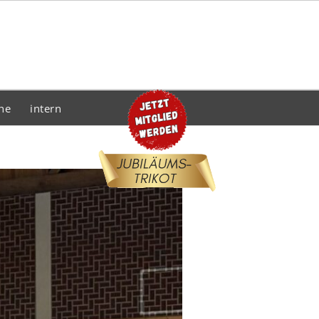
he
intern