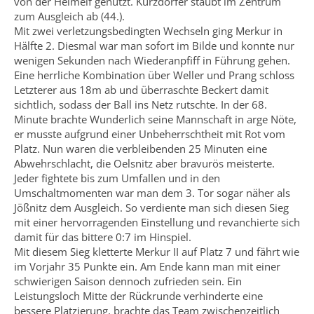
von der Heimelf genutzt. Kurzdörfer staubt im Zentrum
zum Ausgleich ab (44.).
Mit zwei verletzungsbedingten Wechseln ging Merkur in
Hälfte 2. Diesmal war man sofort im Bilde und konnte nur
wenigen Sekunden nach Wiederanpfiff in Führung gehen.
Eine herrliche Kombination über Weller und Prang schloss
Letzterer aus 18m ab und überraschte Beckert damit
sichtlich, sodass der Ball ins Netz rutschte. In der 68.
Minute brachte Wunderlich seine Mannschaft in arge Nöte,
er musste aufgrund einer Unbeherrschtheit mit Rot vom
Platz. Nun waren die verbleibenden 25 Minuten eine
Abwehrschlacht, die Oelsnitz aber bravurös meisterte.
Jeder fightete bis zum Umfallen und in den
Umschaltmomenten war man dem 3. Tor sogar näher als
Jößnitz dem Ausgleich. So verdiente man sich diesen Sieg
mit einer hervorragenden Einstellung und revanchierte sich
damit für das bittere 0:7 im Hinspiel.
Mit diesem Sieg kletterte Merkur II auf Platz 7 und fährt wie
im Vorjahr 35 Punkte ein. Am Ende kann man mit einer
schwierigen Saison dennoch zufrieden sein. Ein
Leistungsloch Mitte der Rückrunde verhinderte eine
bessere Platzierung, brachte das Team zwischenzeitlich