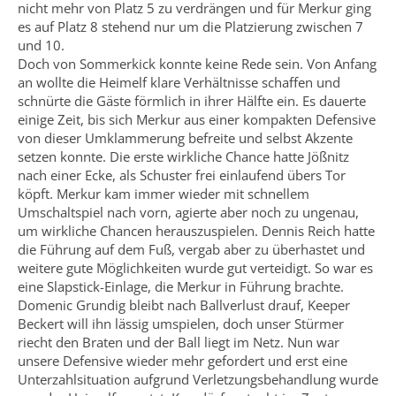
nicht mehr von Platz 5 zu verdrängen und für Merkur ging
es auf Platz 8 stehend nur um die Platzierung zwischen 7
und 10.
Doch von Sommerkick konnte keine Rede sein. Von Anfang
an wollte die Heimelf klare Verhältnisse schaffen und
schnürte die Gäste förmlich in ihrer Hälfte ein. Es dauerte
einige Zeit, bis sich Merkur aus einer kompakten Defensive
von dieser Umklammerung befreite und selbst Akzente
setzen konnte. Die erste wirkliche Chance hatte Jößnitz
nach einer Ecke, als Schuster frei einlaufend übers Tor
köpft. Merkur kam immer wieder mit schnellem
Umschaltspiel nach vorn, agierte aber noch zu ungenau,
um wirkliche Chancen herauszuspielen. Dennis Reich hatte
die Führung auf dem Fuß, vergab aber zu überhastet und
weitere gute Möglichkeiten wurde gut verteidigt. So war es
eine Slapstick-Einlage, die Merkur in Führung brachte.
Domenic Grundig bleibt nach Ballverlust drauf, Keeper
Beckert will ihn lässig umspielen, doch unser Stürmer
riecht den Braten und der Ball liegt im Netz. Nun war
unsere Defensive wieder mehr gefordert und erst eine
Unterzahlsituation aufgrund Verletzungsbehandlung wurde