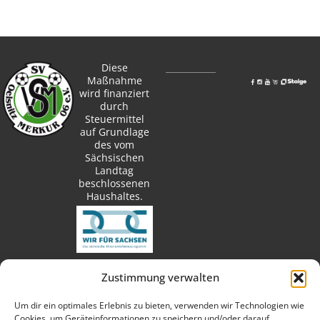
Diese
Maßnahme
wird finanziert
durch
Steuermittel
auf Grundlage
des vom
Sächsischen
Landtag
beschlossenen
Haushaltes.
Zustimmung verwalten
techn. Umsetzung:
Um dir ein optimales Erlebnis zu bieten, verwenden wir Technologien wie
Cookies, um Geräteinformationen zu speichern und/oder darauf