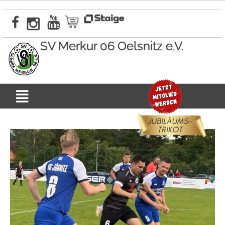
Zum
Inhalt
springen
SV Merkur 06 Oelsnitz e.V.
Menü