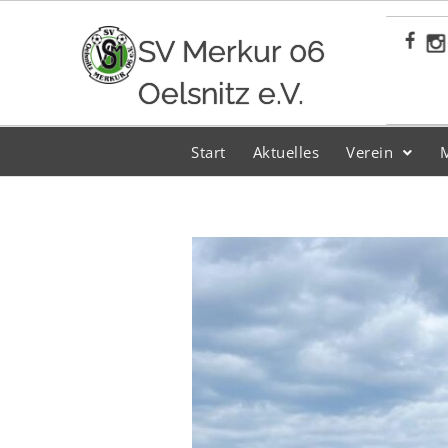
Zum
Inhalt
SV Merkur 06
springen
Oelsnitz e.V.
Start
Aktuelles
Verein