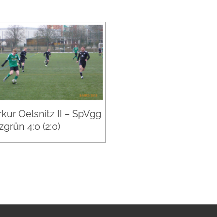
kur Oelsnitz II – SpVgg
grün 4:0 (2:0)