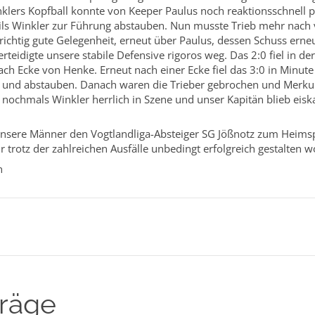
inklers Kopfball konnte von Keeper Paulus noch reaktionsschnell 
Nils Winkler zur Führung abstauben. Nun musste Trieb mehr na
 richtig gute Gelegenheit, erneut über Paulus, dessen Schuss erne
eidigte unsere stabile Defensive rigoros weg. Das 2:0 fiel in de
ch Ecke von Henke. Erneut nach einer Ecke fiel das 3:0 in Minute
und abstauben. Danach waren die Trieber gebrochen und Merkur 
 nochmals Winkler herrlich in Szene und unser Kapitän blieb eis
re Männer den Vogtlandliga-Absteiger SG Jößnotz zum Heimspi
r trotz der zahlreichen Ausfälle unbedingt erfolgreich gestalten w
n
träge