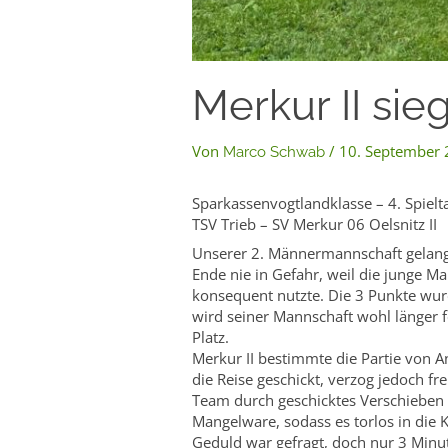
Merkur II sie
Von
/
10. September
Marco Schwab
Sparkassenvogtlandklasse – 4. Spielt
TSV Trieb – SV Merkur 06 Oelsnitz II 
Unserer 2. Männermannschaft gelang e
Ende nie in Gefahr, weil die junge M
konsequent nutzte. Die 3 Punkte wurd
wird seiner Mannschaft wohl länger 
Platz.
Merkur II bestimmte die Partie von A
die Reise geschickt, verzog jedoch fr
Team durch geschicktes Verschieben 
Mangelware, sodass es torlos in die K
Geduld war gefragt, doch nur 3 Minut