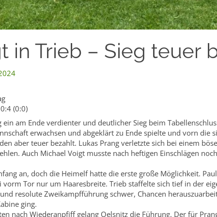
gt in Trieb – Sieg teuer 
 2024
ag
0:4 (0:0)
in am Ende verdienter und deutlicher Sieg beim Tabellenschlussl
annschaft erwachsen und abgeklärt zu Ende spielte und vorn die s
en aber teuer bezahlt. Lukas Prang verletzte sich bei einem bös
fehlen. Auch Michael Voigt musste nach heftigen Einschlägen no
nfang an, doch die Heimelf hatte die erste große Möglichkeit. P
ei vorm Tor nur um Haaresbreite. Trieb staffelte sich tief in der 
und resolute Zweikampfführung schwer, Chancen herauszuarbeite
abine ging.
en nach Wiederanpfiff gelang Oelsnitz die Führung. Der für Pran