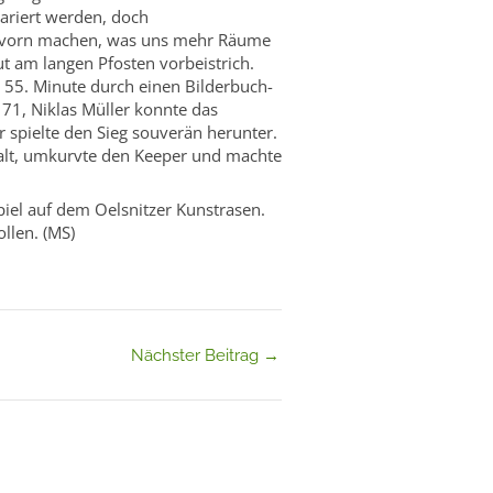
pariert werden, doch
ch vorn machen, was uns mehr Räume
ut am langen Pfosten vorbeistrich.
r 55. Minute durch einen Bilderbuch-
 71, Niklas Müller konnte das
spielte den Sieg souverän herunter.
kalt, umkurvte den Keeper und machte
el auf dem Oelsnitzer Kunstrasen.
ollen. (MS)
Nächster Beitrag
→