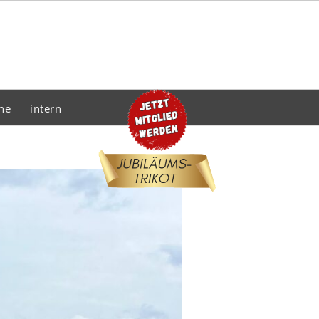
he
intern