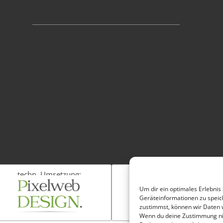
techn. Umsetzung:
Fotos:
Um dir ein optimales Erlebnis
Geräteinformationen zu speic
zustimmst, können wir Daten w
Wenn du deine Zustimmung nic