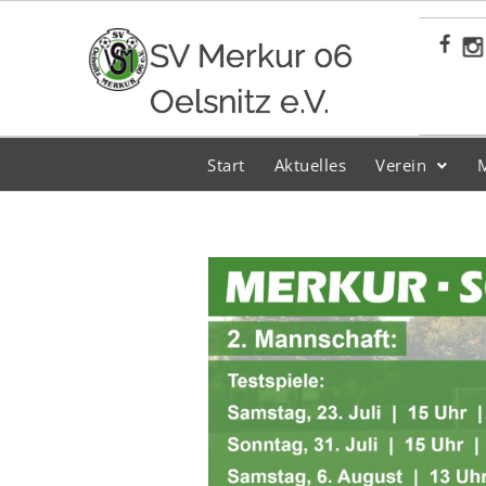
Zum
Inhalt
SV Merkur 06
springen
Oelsnitz e.V.
Start
Aktuelles
Verein