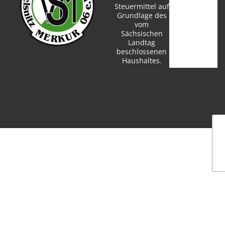
Steuermittel auf
Grundlage des
vom
Sächsischen
Landtag
beschlossenen
Haushaltes.