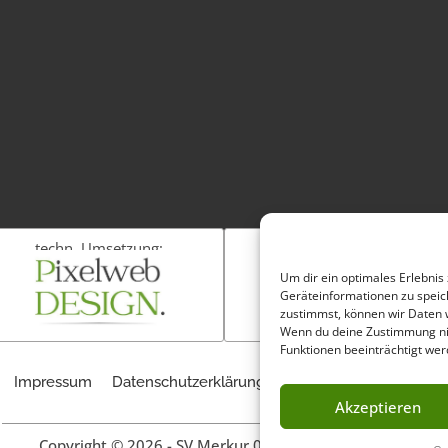
techn. Umsetzung:
Fotos:
Um dir ein optimales Erlebnis
Geräteinformationen zu speic
zustimmst, können wir Daten w
Wenn du deine Zustimmung nic
Funktionen beeinträchtigt wer
Impressum
Datenschutzerklärung
Cookie-Richtlinie (EU)
Akzeptieren
Copyright © 2026 - SV Merkur 06 Oelsnitz/Vogtl. e.V.