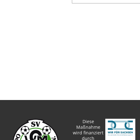
Diese
Maßnahme
wird finanziert
durch