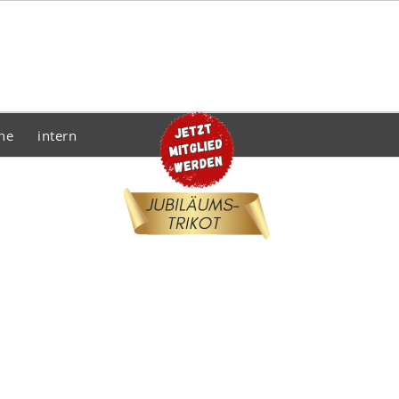
he
intern