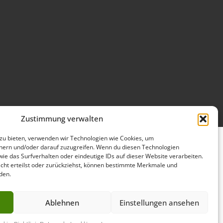
Zustimmung verwalten
 zu bieten, verwenden wir Technologien wie Cookies, um
hern und/oder darauf zuzugreifen. Wenn du diesen Technologien
ie das Surfverhalten oder eindeutige IDs auf dieser Website verarbeiten.
ht erteilst oder zurückziehst, können bestimmte Merkmale und
den.
Ablehnen
Einstellungen ansehen