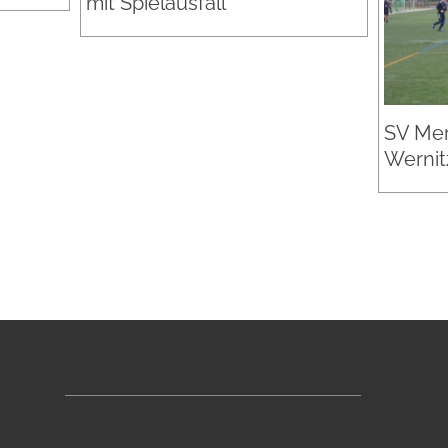
mit Spielausfall
SV Mer
Wernitz