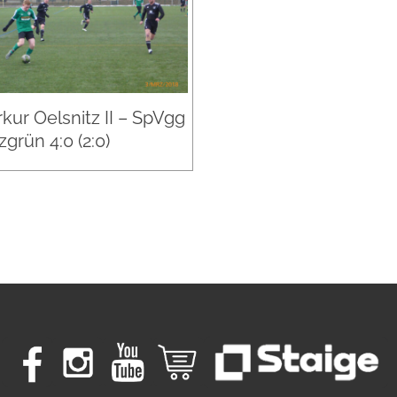
kur Oelsnitz II – SpVgg
grün 4:0 (2:0)