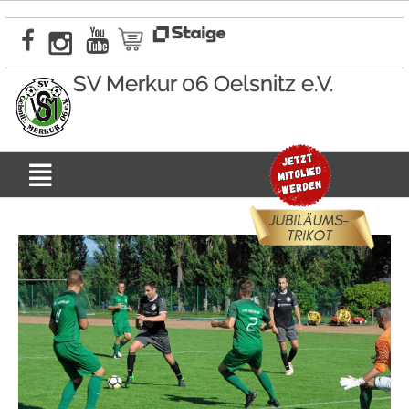
Zum
Inhalt
springen
SV Merkur 06 Oelsnitz e.V.
Menü