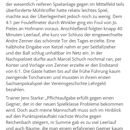
der wesentlich reiferen Spielanlage gegen im Mittelfeld teils
überforderte Mühltroffer hatte relativ leichtes Spiel,
machte aus der Überlegenheit jedoch noch zu wenig. Dem
4:1 per Foulelfmeter durch Winkler ging ein Foul von Jo.
Pieles an Hofmann voraus. Anschließend folgten knapp 40
Minuten Leerlauf, ehe kurz vor Schluss der eingewechselte
Andre Zenner das schönste Tor des Tages erzielte. Eine
halbhohe Eingabe von Ketzel nahm er per Seitfallzieher
und der Ball schlug unhaltbar im Netz ein. In der
Nachspielzeit durfte auch Marcel Schuch nochmal ran, per
Konter und Vorlage von Zenner erzielte er den Endstand
von 6:1. Die Gäste hatten bis auf die frühe Führung kaum
zwingende Torchancen und mussten in ihrem ersten
Sachsenpokalspiel der Vereinsgeschichte Lehrgeld
bezahlen.
Trainer Jens Starke: „Pflichtaufgabe erfüllt gegen einen
Gegner, der in der neuen Spielklasse Probleme bekommen
wird. Doch auch meine Mannschaft muss sich im Hinblick
auf den Punktspielauftakt nächste Woche gegen
Reichenbach steigern, in Summe gab es zu viel Leerlauf
und auch Räume, die man einem erfahrenen Gegner kaum