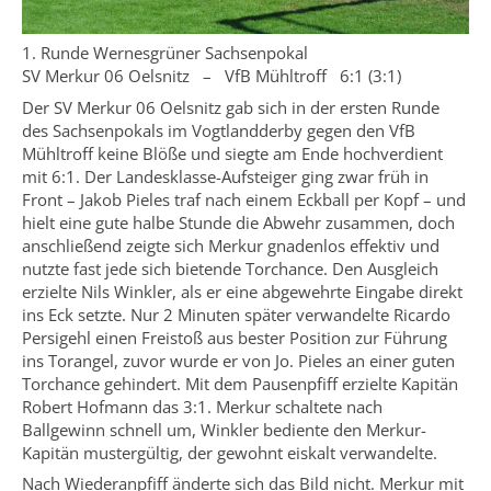
1. Runde Wernesgrüner Sachsenpokal
SV Merkur 06 Oelsnitz – VfB Mühltroff 6:1 (3:1)
Der SV Merkur 06 Oelsnitz gab sich in der ersten Runde
des Sachsenpokals im Vogtlandderby gegen den VfB
Mühltroff keine Blöße und siegte am Ende hochverdient
mit 6:1. Der Landesklasse-Aufsteiger ging zwar früh in
Front – Jakob Pieles traf nach einem Eckball per Kopf – und
hielt eine gute halbe Stunde die Abwehr zusammen, doch
anschließend zeigte sich Merkur gnadenlos effektiv und
nutzte fast jede sich bietende Torchance. Den Ausgleich
erzielte Nils Winkler, als er eine abgewehrte Eingabe direkt
ins Eck setzte. Nur 2 Minuten später verwandelte Ricardo
Persigehl einen Freistoß aus bester Position zur Führung
ins Torangel, zuvor wurde er von Jo. Pieles an einer guten
Torchance gehindert. Mit dem Pausenpfiff erzielte Kapitän
Robert Hofmann das 3:1. Merkur schaltete nach
Ballgewinn schnell um, Winkler bediente den Merkur-
Kapitän mustergültig, der gewohnt eiskalt verwandelte.
Nach Wiederanpfiff änderte sich das Bild nicht. Merkur mit