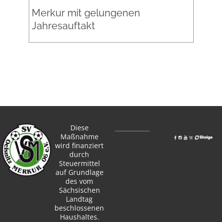
Merkur mit gelungenen
Jahresauftakt
Diese
Maßnahme
wird finanziert
durch
Steuermittel
auf Grundlage
des vom
Sächsischen
Landtag
beschlossenen
Haushaltes.