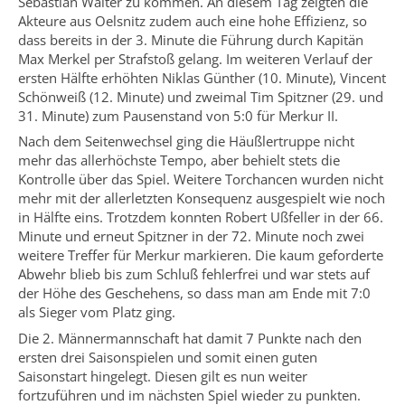
Sebastian Walter zu kommen. An diesem Tag zeigten die
Akteure aus Oelsnitz zudem auch eine hohe Effizienz, so
dass bereits in der 3. Minute die Führung durch Kapitän
Max Merkel per Strafstoß gelang. Im weiteren Verlauf der
ersten Hälfte erhöhten Niklas Günther (10. Minute), Vincent
Schönweiß (12. Minute) und zweimal Tim Spitzner (29. und
31. Minute) zum Pausenstand von 5:0 für Merkur II.
Nach dem Seitenwechsel ging die Häußlertruppe nicht
mehr das allerhöchste Tempo, aber behielt stets die
Kontrolle über das Spiel. Weitere Torchancen wurden nicht
mehr mit der allerletzten Konsequenz ausgespielt wie noch
in Hälfte eins. Trotzdem konnten Robert Ußfeller in der 66.
Minute und erneut Spitzner in der 72. Minute noch zwei
weitere Treffer für Merkur markieren. Die kaum geforderte
Abwehr blieb bis zum Schluß fehlerfrei und war stets auf
der Höhe des Geschehens, so dass man am Ende mit 7:0
als Sieger vom Platz ging.
Die 2. Männermannschaft hat damit 7 Punkte nach den
ersten drei Saisonspielen und somit einen guten
Saisonstart hingelegt. Diesen gilt es nun weiter
fortzuführen und im nächsten Spiel wieder zu punkten.