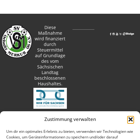
Diese
Maßnahme
wird finanziert
durch
Steuermittel
auf Grundlage
des vom
Sächsischen
Landtag
beschlossenen
Haushaltes.
Zustimmung verwalten
techn. Umsetzung:
Um dir ein optimales Erlebnis zu bieten, verwenden wir Technologien wie
Cookies, um Geräteinformationen zu speichern und/oder darauf