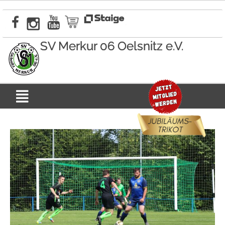
Zum
Inhalt
springen
SV Merkur 06 Oelsnitz e.V.
Menü