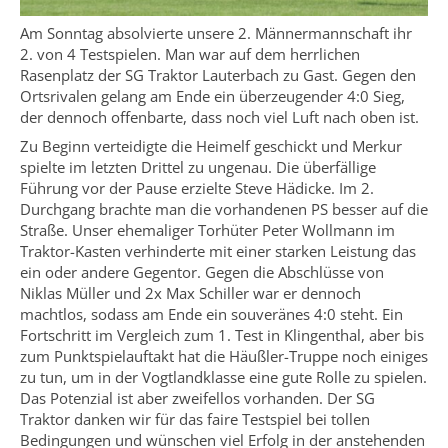
Am Sonntag absolvierte unsere 2. Männermannschaft ihr
2. von 4 Testspielen. Man war auf dem herrlichen
Rasenplatz der SG Traktor Lauterbach zu Gast. Gegen den
Ortsrivalen gelang am Ende ein überzeugender 4:0 Sieg,
der dennoch offenbarte, dass noch viel Luft nach oben ist.
Zu Beginn verteidigte die Heimelf geschickt und Merkur
spielte im letzten Drittel zu ungenau. Die überfällige
Führung vor der Pause erzielte Steve Hädicke. Im 2.
Durchgang brachte man die vorhandenen PS besser auf die
Straße. Unser ehemaliger Torhüter Peter Wollmann im
Traktor-Kasten verhinderte mit einer starken Leistung das
ein oder andere Gegentor. Gegen die Abschlüsse von
Niklas Müller und 2x Max Schiller war er dennoch
machtlos, sodass am Ende ein souveränes 4:0 steht. Ein
Fortschritt im Vergleich zum 1. Test in Klingenthal, aber bis
zum Punktspielauftakt hat die Häußler-Truppe noch einiges
zu tun, um in der Vogtlandklasse eine gute Rolle zu spielen.
Das Potenzial ist aber zweifellos vorhanden. Der SG
Traktor danken wir für das faire Testspiel bei tollen
Bedingungen und wünschen viel Erfolg in der anstehenden