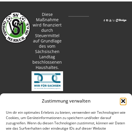
Diese
Maßnahme
wird finanziert
durch
Steuermittel
auf Grundlage
des vom
Sächsischen
Landtag
beschlossenen
Haushaltes.
Zustimmung verwalten
techn. Umsetzung:
Um dir ein optimales Erlebnis zu bieten, verwenden wir Technologien wie
Cookies, um Geräteinformationen zu speichern und/oder darauf
zuzugreifen. Wenn du diesen Technologien zustimmst, können wir Daten
wie das Surfverhalten oder eindeutige IDs auf dieser Website