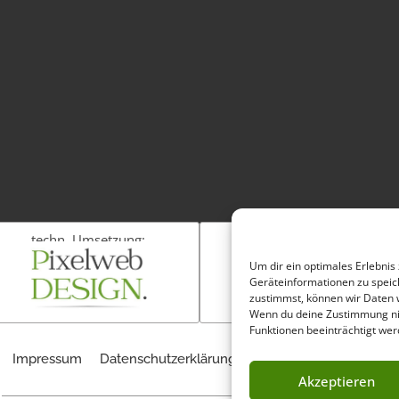
techn. Umsetzung:
Fotos:
Um dir ein optimales Erlebnis
Geräteinformationen zu speic
zustimmst, können wir Daten w
Wenn du deine Zustimmung nic
Funktionen beeinträchtigt wer
Impressum
Datenschutzerklärung
Cookie-Richtlinie (EU)
Akzeptieren