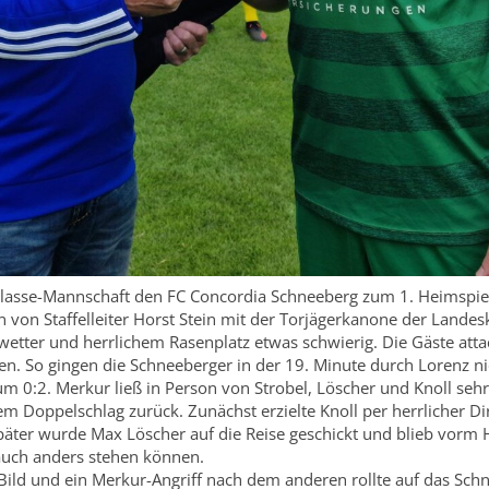
asse-Mannschaft den FC Concordia Schneeberg zum 1. Heimspiel
on Staffelleiter Horst Stein mit der Torjägerkanone der Landeskl
etter und herrlichem Rasenplatz etwas schwierig. Die Gäste atta
en. So gingen die Schneeberger in der 19. Minute durch Lorenz n
 0:2. Merkur ließ in Person von Strobel, Löscher und Knoll sehr
em Doppelschlag zurück. Zunächst erzielte Knoll per herrlicher 
päter wurde Max Löscher auf die Reise geschickt und blieb vorm Hü
 auch anders stehen können.
Bild und ein Merkur-Angriff nach dem anderen rollte auf das Sch