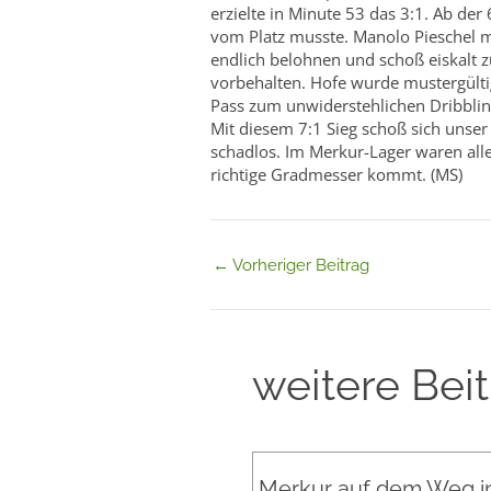
erzielte in Minute 53 das 3:1. Ab de
vom Platz musste. Manolo Pieschel mi
endlich belohnen und schoß eiskalt 
vorbehalten. Hofe wurde mustergülti
Pass zum unwiderstehlichen Dribbling
Mit diesem 7:1 Sieg schoß sich unser
schadlos. Im Merkur-Lager waren all
richtige Gradmesser kommt. (MS)
←
Vorheriger Beitrag
weitere Bei
Merkur auf dem Weg in