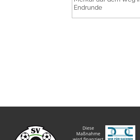
Endrunde
Diese
Maßnahme
wird finanziert