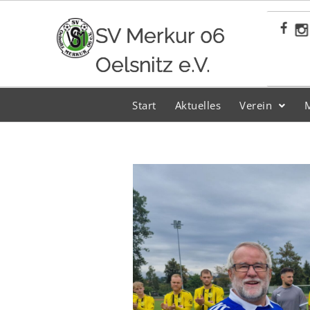
Zum
Inhalt
SV Merkur 06
springen
Oelsnitz e.V.
Start
Aktuelles
Verein