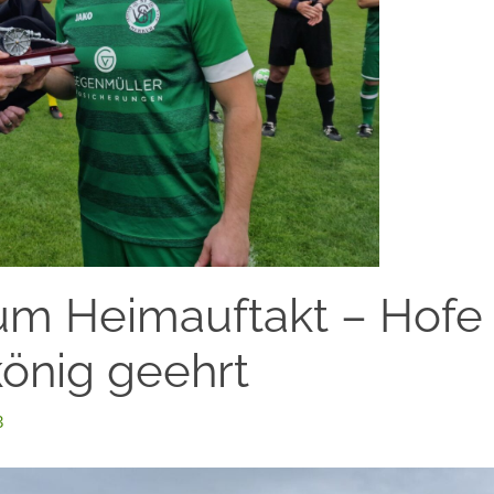
zum Heimauftakt – Hof
önig geehrt
3