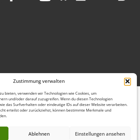
Zustimmung verwalten
 zu bieten, verwenden wir Technologien wie Cookies, um
hern und/oder darauf zuzugreifen. Wenn du diesen Technologien
ie das Surfverhalten oder eindeutige IDs auf dieser Website verarbeiten.
ht erteilst oder zurückziehst, können bestimmte Merkmale und
den.
Ablehnen
Einstellungen ansehen