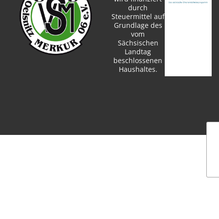
durch
Steuermittel auf
Grundlage des
vom
Sächsischen
Landtag
beschlossenen
Haushaltes.