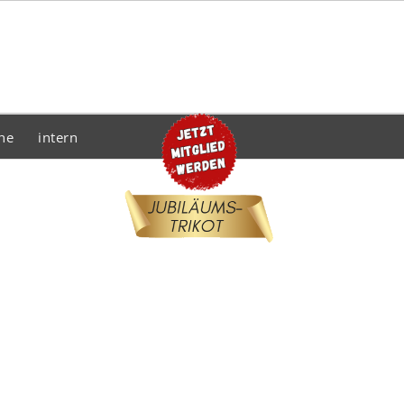
he
intern