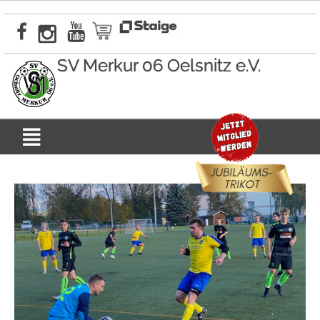
Zum
Inhalt
springen
SV Merkur 06 Oelsnitz e.V.
Menü