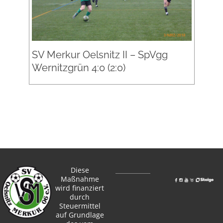
SV Merkur Oelsnitz II – SpVgg
Wernitzgrün 4:0 (2:0)
Diese
Maßnahme
wird finanziert
durch
Steuermittel
auf Grundlage