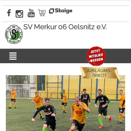
Zum
Inhalt
springen
SV Merkur 06 Oelsnitz e.V.
Menü