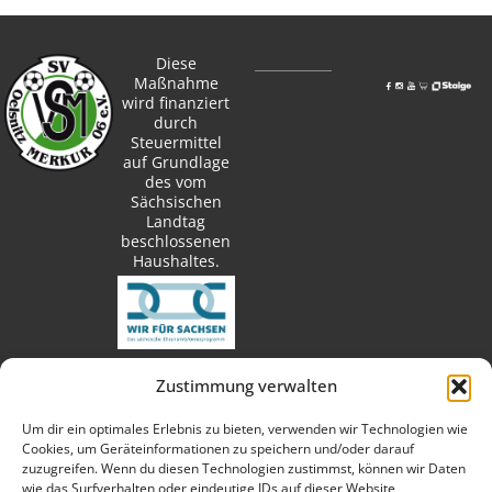
Diese
Maßnahme
wird finanziert
durch
Steuermittel
auf Grundlage
des vom
Sächsischen
Landtag
beschlossenen
Haushaltes.
Zustimmung verwalten
techn. Umsetzung:
Um dir ein optimales Erlebnis zu bieten, verwenden wir Technologien wie
Cookies, um Geräteinformationen zu speichern und/oder darauf
zuzugreifen. Wenn du diesen Technologien zustimmst, können wir Daten
wie das Surfverhalten oder eindeutige IDs auf dieser Website