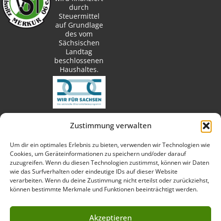
durch
Steuermittel
auf Grundlage
des vom
Sächsischen
Landtag
beschlossenen
Haushaltes.
Zustimmung verwalten
techn. Umsetzung:
Um dir ein optimales Erlebnis zu bieten, verwenden wir Technologien wie
Cookies, um Geräteinformationen zu speichern und/oder darauf
zuzugreifen. Wenn du diesen Technologien zustimmst, können wir Daten
wie das Surfverhalten oder eindeutige IDs auf dieser Website
verarbeiten. Wenn du deine Zustimmung nicht erteilst oder zurückziehst,
Fotos:
können bestimmte Merkmale und Funktionen beeinträchtigt werden.
Akzeptieren