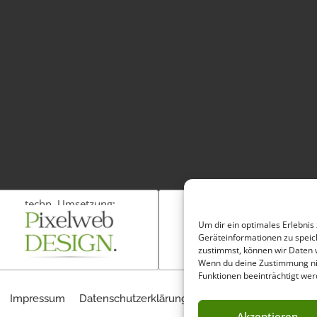
techn. Umsetzung:
Fotos:
Um dir ein optimales Erlebnis
Geräteinformationen zu speic
zustimmst, können wir Daten w
Wenn du deine Zustimmung nic
Funktionen beeinträchtigt wer
Impressum
Datenschutzerklärung
Cookie-Richtlinie (EU)
Akzeptieren