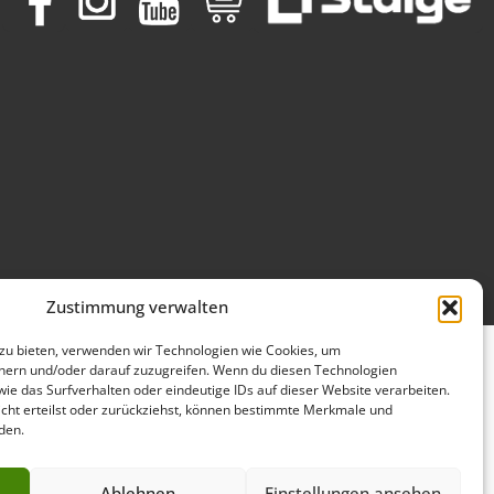
Zustimmung verwalten
 zu bieten, verwenden wir Technologien wie Cookies, um
hern und/oder darauf zuzugreifen. Wenn du diesen Technologien
ie das Surfverhalten oder eindeutige IDs auf dieser Website verarbeiten.
ht erteilst oder zurückziehst, können bestimmte Merkmale und
den.
Ablehnen
Einstellungen ansehen