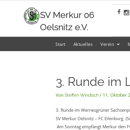
Zum
Inhalt
SV Merkur 06
springen
Oelsnitz e.V.
Start
Aktuelles
Verein
3. Runde im 
Von
/
11. Oktober 
Steffen Windisch
3. Runde im Wernesgrüner Sachsenp
SV Merkur Oelsnitz – FC Eilenburg (S
Am Sonntag empfängt Merkur den FC E