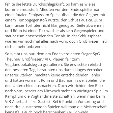
fehlte die letzte Durchschlagskraft. So kam es wie es
kommen musste: 5 Minuten vor dem Ende spielte man
einen fatalen Fehlpass im Spielaufbau, die der Gegner mit
einem Tempogegenstoß nutzte, den Schuss aus ca. 20m
kann unser Torhüter nicht klar genug zur Seite abwehren
und Röhn ist einen Tick wacher als sein Gegenspieler und
staubt zum entscheidenden Tor ab. In der Schlussphase
warfen wir nochmal alles nach vorn, doch Großfriesen ließ
nichts mehr anbrennen.
So bleibt uns nur, dem am Ende verdienten Sieger SpG
Theuma/ Großfriesen/ VFC Plauen fair zum
Vogtlandpokalsieg zu gratulieren. Sie erwischten einfach
den besseren Tag, beraubten uns durch kluges Verhalten
unserer Stärken, machten keine entscheidenden Fehler
und hatten vorn mit Röhn und Baumann zwei Spieler, die
den Unterschied ausmachten. Doch wir richten den Blick
nach vorn, bereits am Mittwoch steht ein wichtiges Spiel im
Kampf um die Vogtlandmeisterschaft an, wenn man beim
VfB Auerbach II zu Gast ist. Bei 6 Punkten Vorsprung und
noch drei ausstehenden Spielen will man die Meisterschaft
keinesfalls auch noch herschenken! (M. Schwab)