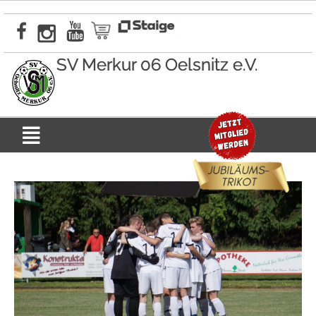
Zum
Inhalt
springen
SV Merkur 06 Oelsnitz e.V.
Menü