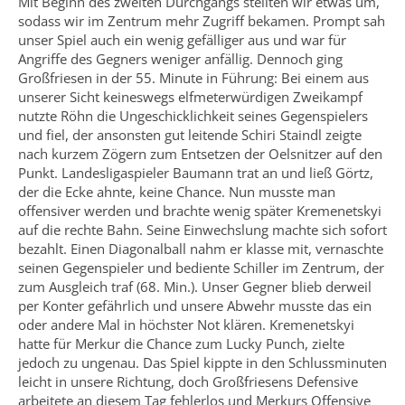
Mit Beginn des zweiten Durchgangs stellten wir etwas um,
sodass wir im Zentrum mehr Zugriff bekamen. Prompt sah
unser Spiel auch ein wenig gefälliger aus und war für
Angriffe des Gegners weniger anfällig. Dennoch ging
Großfriesen in der 55. Minute in Führung: Bei einem aus
unserer Sicht keineswegs elfmeterwürdigen Zweikampf
nutzte Röhn die Ungeschicklichkeit seines Gegenspielers
und fiel, der ansonsten gut leitende Schiri Staindl zeigte
nach kurzem Zögern zum Entsetzen der Oelsnitzer auf den
Punkt. Landesligaspieler Baumann trat an und ließ Görtz,
der die Ecke ahnte, keine Chance. Nun musste man
offensiver werden und brachte wenig später Kremenetskyi
auf die rechte Bahn. Seine Einwechslung machte sich sofort
bezahlt. Einen Diagonalball nahm er klasse mit, vernaschte
seinen Gegenspieler und bediente Schiller im Zentrum, der
zum Ausgleich traf (68. Min.). Unser Gegner blieb derweil
per Konter gefährlich und unsere Abwehr musste das ein
oder andere Mal in höchster Not klären. Kremenetskyi
hatte für Merkur die Chance zum Lucky Punch, zielte
jedoch zu ungenau. Das Spiel kippte in den Schlussminuten
leicht in unsere Richtung, doch Großfriesens Defensive
arbeitete an diesem Tag fehlerlos und Merkurs Offensive