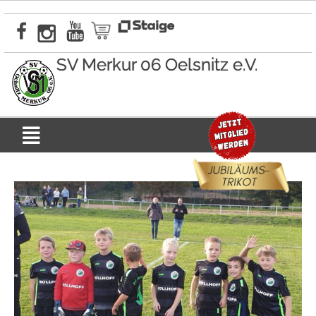
Zum
Inhalt
springen
SV Merkur 06 Oelsnitz e.V.
Menü