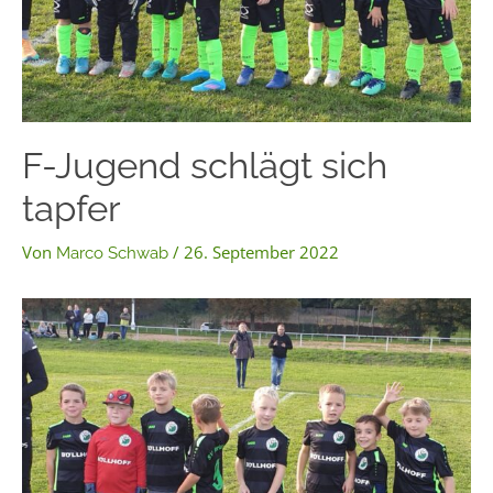
F-Jugend schlägt sich
tapfer
Von
/
26. September 2022
Marco Schwab