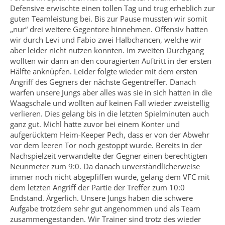
Defensive erwischte einen tollen Tag und trug erheblich zur
guten Teamleistung bei. Bis zur Pause mussten wir somit
„nur“ drei weitere Gegentore hinnehmen. Offensiv hatten
wir durch Levi und Fabio zwei Halbchancen, welche wir
aber leider nicht nutzen konnten. Im zweiten Durchgang
wollten wir dann an den couragierten Auftritt in der ersten
Hälfte anknüpfen. Leider folgte wieder mit dem ersten
Angriff des Gegners der nächste Gegentreffer. Danach
warfen unsere Jungs aber alles was sie in sich hatten in die
Waagschale und wollten auf keinen Fall wieder zweistellig
verlieren. Dies gelang bis in die letzten Spielminuten auch
ganz gut. Michl hatte zuvor bei einem Konter und
aufgerücktem Heim-Keeper Pech, dass er von der Abwehr
vor dem leeren Tor noch gestoppt wurde. Bereits in der
Nachspielzeit verwandelte der Gegner einen berechtigten
Neunmeter zum 9:0. Da danach unverständlicherweise
immer noch nicht abgepfiffen wurde, gelang dem VFC mit
dem letzten Angriff der Partie der Treffer zum 10:0
Endstand. Ärgerlich. Unsere Jungs haben die schwere
Aufgabe trotzdem sehr gut angenommen und als Team
zusammengestanden. Wir Trainer sind trotz des wieder