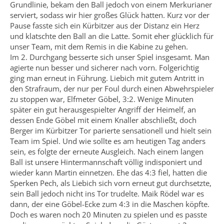
Grundlinie, bekam den Ball jedoch von einem Merkurianer
serviert, sodass wir hier großes Glück hatten. Kurz vor der
Pause fasste sich ein Kürbitzer aus der Distanz ein Herz
und klatschte den Ball an die Latte. Somit eher glücklich für
unser Team, mit dem Remis in die Kabine zu gehen.
Im 2. Durchgang besserte sich unser Spiel insgesamt. Man
agierte nun besser und sicherer nach vorn. Folgerichtig
ging man erneut in Führung. Liebich mit gutem Antritt in
den Strafraum, der nur per Foul durch einen Abwehrspieler
zu stoppen war, Elfmeter Göbel, 3:2. Wenige Minuten
später ein gut herausgespielter Angriff der Heimelf, an
dessen Ende Göbel mit einem Knaller abschließt, doch
Berger im Kürbitzer Tor parierte sensationell und hielt sein
Team im Spiel. Und wie sollte es am heutigen Tag anders
sein, es folgte der erneute Ausgleich. Nach einem langen
Ball ist unsere Hintermannschaft völlig indisponiert und
wieder kann Martin einnetzen. Ehe das 4:3 fiel, hatten die
Sperken Pech, als Liebich sich vorn erneut gut durchsetzte,
sein Ball jedoch nicht ins Tor trudelte. Maik Rödel war es
dann, der eine Göbel-Ecke zum 4:3 in die Maschen köpfte.
Doch es waren noch 20 Minuten zu spielen und es passte