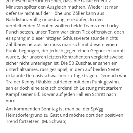
zu diesem verrückten Spiel, dass die Gäste erneut 2
Minuten später den Ausgleich machten. Wieder ist man
defensiv nicht auf der Höhe und Zöller kann aus
Nahdistanz völlig unbedrängt einköpfen. In den
verbleibenden Minuten wollten beide Teams den Lucky
Punch setzen, unser Team war einen Tick offensiver, doch
es sprang in dieser hitzigen Schlussviertelstunde nichts
Zählbares heraus. So muss man sich mit diesem einen
Punkt begnügen, der jedoch gegen einen Gegner erkämpft
wurde, der unseren letzten Kontrahenten vergleichsweise
sicher nicht unterlegen ist. Die 50 Zuschauer sahen ein
unterhaltsames, rassiges Spiel, in dem auf beiden Seiten
eklatante Defensivschwächen zu Tage tragen. Dennoch war
Trainer Kenny Häußler zufrieden mit dem Punktgewinn,
sah er doch eine taktisch ordentlich Leistung mit starkem
Kampf seiner Elf. Es war auf jeden Fall ein Schritt nach
vorn.
Am kommenden Sonntag ist man bei der SpVgg
Heinsdorfergrund zu Gast und möchte dort den positiven
Trend fortsetzen. (M. Schwab)