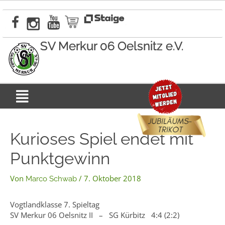
Zum
Inhalt
springen
SV Merkur 06 Oelsnitz e.V.
Menü
Kurioses Spiel endet mit
Punktgewinn
Von
/
7. Oktober 2018
Marco Schwab
Vogtlandklasse 7. Spieltag
SV Merkur 06 Oelsnitz II – SG Kürbitz 4:4 (2:2)