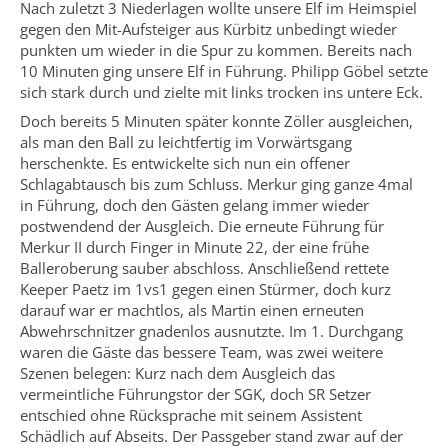
Nach zuletzt 3 Niederlagen wollte unsere Elf im Heimspiel
gegen den Mit-Aufsteiger aus Kürbitz unbedingt wieder
punkten um wieder in die Spur zu kommen. Bereits nach
10 Minuten ging unsere Elf in Führung. Philipp Göbel setzte
sich stark durch und zielte mit links trocken ins untere Eck.
Doch bereits 5 Minuten später konnte Zöller ausgleichen,
als man den Ball zu leichtfertig im Vorwärtsgang
herschenkte. Es entwickelte sich nun ein offener
Schlagabtausch bis zum Schluss. Merkur ging ganze 4mal
in Führung, doch den Gästen gelang immer wieder
postwendend der Ausgleich. Die erneute Führung für
Merkur II durch Finger in Minute 22, der eine frühe
Balleroberung sauber abschloss. Anschließend rettete
Keeper Paetz im 1vs1 gegen einen Stürmer, doch kurz
darauf war er machtlos, als Martin einen erneuten
Abwehrschnitzer gnadenlos ausnutzte. Im 1. Durchgang
waren die Gäste das bessere Team, was zwei weitere
Szenen belegen: Kurz nach dem Ausgleich das
vermeintliche Führungstor der SGK, doch SR Setzer
entschied ohne Rücksprache mit seinem Assistent
Schädlich auf Abseits. Der Passgeber stand zwar auf der