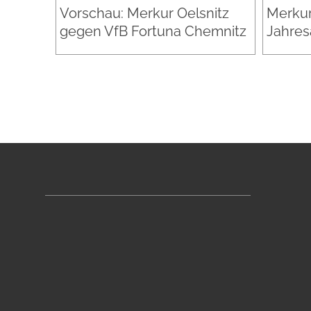
Vorschau: Merkur Oelsnitz
Merkur
gegen VfB Fortuna Chemnitz
Jahres