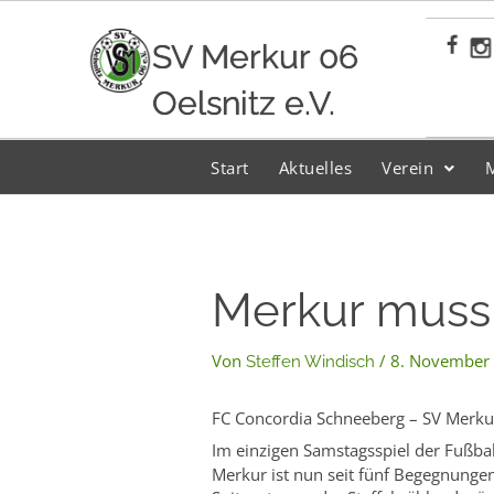
Zum
Inhalt
SV Merkur 06
springen
Oelsnitz e.V.
Start
Aktuelles
Verein
Merkur muss
Von
/
8. November
Steffen Windisch
FC Concordia Schneeberg – SV Merkur
Im einzigen Samstagsspiel der Fußba
Merkur ist nun seit fünf Begegnungen