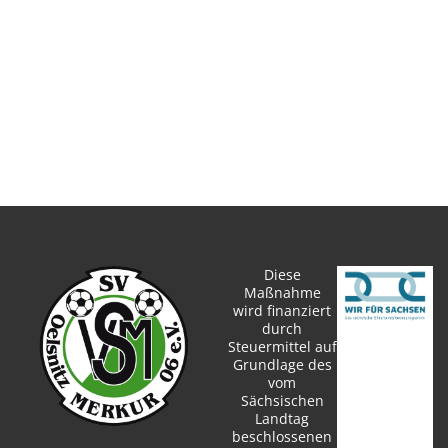
Diese
Maßnahme
wird finanziert
durch
Steuermittel auf
Grundlage des
vom
Sächsischen
Landtag
beschlossenen