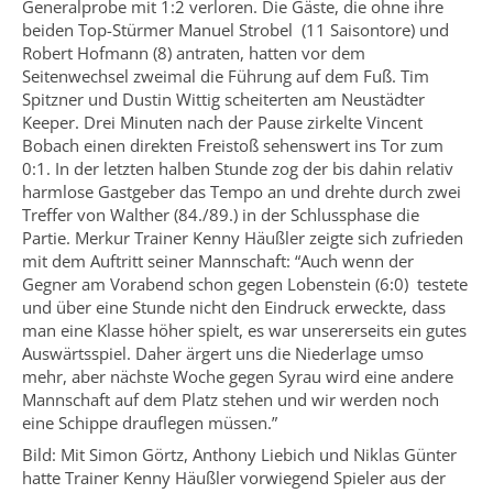
Generalprobe mit 1:2 verloren. Die Gäste, die ohne ihre
beiden Top-Stürmer Manuel Strobel (11 Saisontore) und
Robert Hofmann (8) antraten, hatten vor dem
Seitenwechsel zweimal die Führung auf dem Fuß. Tim
Spitzner und Dustin Wittig scheiterten am Neustädter
Keeper. Drei Minuten nach der Pause zirkelte Vincent
Bobach einen direkten Freistoß sehenswert ins Tor zum
0:1. In der letzten halben Stunde zog der bis dahin relativ
harmlose Gastgeber das Tempo an und drehte durch zwei
Treffer von Walther (84./89.) in der Schlussphase die
Partie. Merkur Trainer Kenny Häußler zeigte sich zufrieden
mit dem Auftritt seiner Mannschaft: “Auch wenn der
Gegner am Vorabend schon gegen Lobenstein (6:0) testete
und über eine Stunde nicht den Eindruck erweckte, dass
man eine Klasse höher spielt, es war unsererseits ein gutes
Auswärtsspiel. Daher ärgert uns die Niederlage umso
mehr, aber nächste Woche gegen Syrau wird eine andere
Mannschaft auf dem Platz stehen und wir werden noch
eine Schippe drauflegen müssen.”
Bild: Mit Simon Görtz, Anthony Liebich und Niklas Günter
hatte Trainer Kenny Häußler vorwiegend Spieler aus der