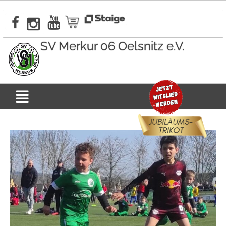
Zum
Inhalt
springen
SV Merkur 06 Oelsnitz e.V.
Menü