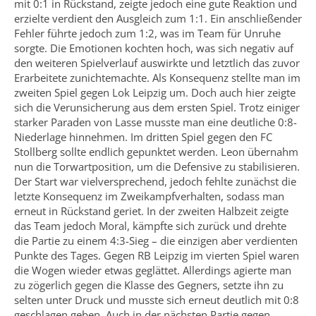
mit 0:1 in Rückstand, zeigte jedoch eine gute Reaktion und
erzielte verdient den Ausgleich zum 1:1. Ein anschließender
Fehler führte jedoch zum 1:2, was im Team für Unruhe
sorgte. Die Emotionen kochten hoch, was sich negativ auf
den weiteren Spielverlauf auswirkte und letztlich das zuvor
Erarbeitete zunichtemachte. Als Konsequenz stellte man im
zweiten Spiel gegen Lok Leipzig um. Doch auch hier zeigte
sich die Verunsicherung aus dem ersten Spiel. Trotz einiger
starker Paraden von Lasse musste man eine deutliche 0:8-
Niederlage hinnehmen. Im dritten Spiel gegen den FC
Stollberg sollte endlich gepunktet werden. Leon übernahm
nun die Torwartposition, um die Defensive zu stabilisieren.
Der Start war vielversprechend, jedoch fehlte zunächst die
letzte Konsequenz im Zweikampfverhalten, sodass man
erneut in Rückstand geriet. In der zweiten Halbzeit zeigte
das Team jedoch Moral, kämpfte sich zurück und drehte
die Partie zu einem 4:3-Sieg – die einzigen aber verdienten
Punkte des Tages. Gegen RB Leipzig im vierten Spiel waren
die Wogen wieder etwas geglättet. Allerdings agierte man
zu zögerlich gegen die Klasse des Gegners, setzte ihn zu
selten unter Druck und musste sich erneut deutlich mit 0:8
geschlagen geben. Auch in der nächsten Partie gegen