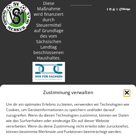
Diese
Maßnahme
wird finanziert
durch
Steuermittel
auf Grundlage
des vom
Sächsischen
Landtag
beschlossenen
Haushaltes.
Zustimmung verwalten
techn. Umsetzung:
Um dir ein optimales Erlebnis zu bieten, verwenden wir Technologien wie
Cookies, um Geräteinformationen zu speichern und/oder darauf
zuzugreifen. Wenn du diesen Technologien zustimmst, können wir Daten
wie das Surfverhalten oder eindeutige IDs auf dieser Website
verarbeiten. Wenn du deine Zustimmung nicht erteilst oder zurückziehst,
Fotos:
können bestimmte Merkmale und Funktionen beeinträchtigt werden.