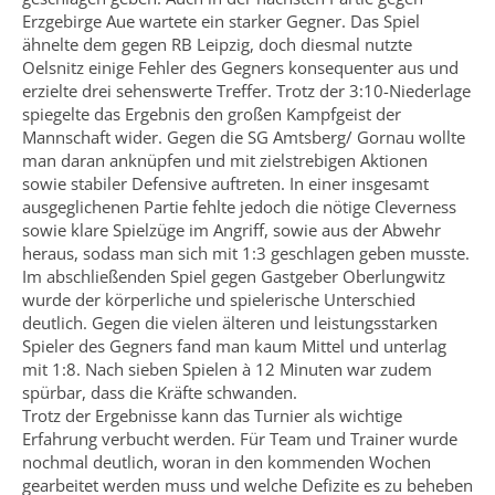
Erzgebirge Aue wartete ein starker Gegner. Das Spiel
ähnelte dem gegen RB Leipzig, doch diesmal nutzte
Oelsnitz einige Fehler des Gegners konsequenter aus und
erzielte drei sehenswerte Treffer. Trotz der 3:10-Niederlage
spiegelte das Ergebnis den großen Kampfgeist der
Mannschaft wider. Gegen die SG Amtsberg/ Gornau wollte
man daran anknüpfen und mit zielstrebigen Aktionen
sowie stabiler Defensive auftreten. In einer insgesamt
ausgeglichenen Partie fehlte jedoch die nötige Cleverness
sowie klare Spielzüge im Angriff, sowie aus der Abwehr
heraus, sodass man sich mit 1:3 geschlagen geben musste.
Im abschließenden Spiel gegen Gastgeber Oberlungwitz
wurde der körperliche und spielerische Unterschied
deutlich. Gegen die vielen älteren und leistungsstarken
Spieler des Gegners fand man kaum Mittel und unterlag
mit 1:8. Nach sieben Spielen à 12 Minuten war zudem
spürbar, dass die Kräfte schwanden.
Trotz der Ergebnisse kann das Turnier als wichtige
Erfahrung verbucht werden. Für Team und Trainer wurde
nochmal deutlich, woran in den kommenden Wochen
gearbeitet werden muss und welche Defizite es zu beheben