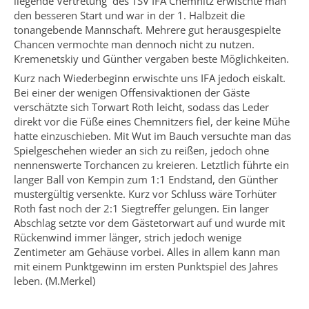
liegende Vertretung des TSV IFA Chemnitz erwischte man
den besseren Start und war in der 1. Halbzeit die
tonangebende Mannschaft. Mehrere gut herausgespielte
Chancen vermochte man dennoch nicht zu nutzen.
Kremenetskiy und Günther vergaben beste Möglichkeiten.
Kurz nach Wiederbeginn erwischte uns IFA jedoch eiskalt.
Bei einer der wenigen Offensivaktionen der Gäste
verschätzte sich Torwart Roth leicht, sodass das Leder
direkt vor die Füße eines Chemnitzers fiel, der keine Mühe
hatte einzuschieben. Mit Wut im Bauch versuchte man das
Spielgeschehen wieder an sich zu reißen, jedoch ohne
nennenswerte Torchancen zu kreieren. Letztlich führte ein
langer Ball von Kempin zum 1:1 Endstand, den Günther
mustergültig versenkte. Kurz vor Schluss wäre Torhüter
Roth fast noch der 2:1 Siegtreffer gelungen. Ein langer
Abschlag setzte vor dem Gästetorwart auf und wurde mit
Rückenwind immer länger, strich jedoch wenige
Zentimeter am Gehäuse vorbei. Alles in allem kann man
mit einem Punktgewinn im ersten Punktspiel des Jahres
leben. (M.Merkel)