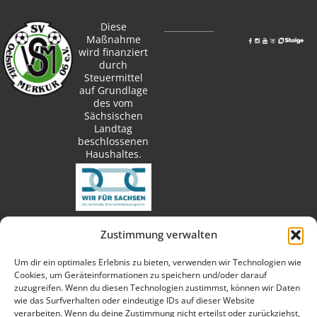
Diese
Maßnahme
wird finanziert
durch
Steuermittel
auf Grundlage
des vom
Sächsischen
Landtag
beschlossenen
Haushaltes.
Zustimmung verwalten
techn. Umsetzung:
Um dir ein optimales Erlebnis zu bieten, verwenden wir Technologien wie
Cookies, um Geräteinformationen zu speichern und/oder darauf
zuzugreifen. Wenn du diesen Technologien zustimmst, können wir Daten
wie das Surfverhalten oder eindeutige IDs auf dieser Website
verarbeiten. Wenn du deine Zustimmung nicht erteilst oder zurückziehst,