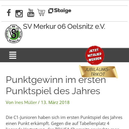
Zum
Inhalt
springen
SV Merkur 06 Oelsnitz e.V.
Menü
Punktgewinn im ersten
Punktspiel des Jahres
Von
/
13. März 2018
Ines Müller
Die C1-Junioren haben sich im ersten Punktspiel des Jahres
einen Punkt erkämpft. Gegen die auf Tabellenplatz 4