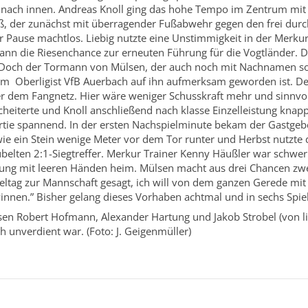
 nach innen. Andreas Knoll ging das hohe Tempo im Zentrum mit
, der zunächst mit überragender Fußabwehr gegen den frei dur
er Pause machtlos. Liebig nutzte eine Unstimmigkeit in der Merk
ann die Riesenchance zur erneuten Führung für die Vogtländer. D
. Doch der Tormann von Mülsen, der auch noch mit Nachnamen so h
arum Oberligist VfB Auerbach auf ihn aufmerksam geworden ist. 
über dem Fangnetz. Hier wäre weniger Schusskraft mehr und sinn
heiterte und Knoll anschließend nach klasse Einzelleistung knap
tie spannend. In der ersten Nachspielminute bekam der Gastgeber
 wie ein Stein wenige Meter vor dem Tor runter und Herbst nutzte
elten 2:1-Siegtreffer. Merkur Trainer Kenny Häußler war schwer 
tung mit leeren Händen heim. Mülsen macht aus drei Chancen zwe
eltag zur Mannschaft gesagt, ich will von dem ganzen Gerede mit
ewinnen.” Bisher gelang dieses Vorhaben achtmal und in sechs Spiele
ssen Robert Hofmann, Alexander Hartung und Jakob Strobel (von li
h unverdient war. (Foto: J. Geigenmüller)