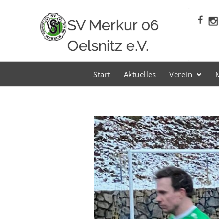
Zum
Inhalt
SV Merkur 06
springen
Oelsnitz e.V.
Start
Aktuelles
Verein