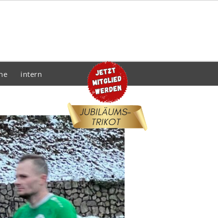
he
intern