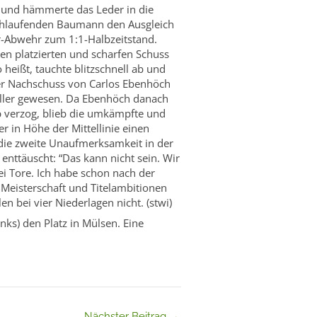
 und hämmerte das Leder in die
chlaufenden Baumann den Ausgleich
ur-Abwehr zum 1:1-Halbzeitstand.
en platzierten und scharfen Schuss
eißt, tauchte blitzschnell ab und
Der Nachschuss von Carlos Ebenhöch
voller gewesen. Da Ebenhöch danach
p verzog, blieb die umkämpfte und
 in Höhe der Mittellinie einen
 die zweite Unaufmerksamkeit in der
enttäuscht: “Das kann nicht sein. Wir
i Tore. Ich habe schon nach der
 Meisterschaft und Titelambitionen
n bei vier Niederlagen nicht. (stwi)
nks) den Platz in Mülsen. Eine
Nächster Beitrag
→