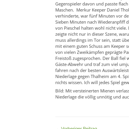
Gegenspieler davon und passte flach
Maschen. Merkur Keeper Daniel Thoß
verhinderte, war fünf Minuten vor d
Sieben Minuten nach Wiederanpfiff d
von Pieschel halten wohl nicht viele
zeigte nicht nur in dieser Szene, w
muss allerdings im Tor sein, statt 
mit einem guten Schuss am Keeper sc
von vielen Zweikämpfen geprägte Par
Freistoß zugesprochen. Der Ball fiel
Gäste-Abwehr und traf zum viel umjub
fahren nach der besten Auswärtsleis
Niederlage gegen Thalheim am 4. Spi
nichts wissen. Ich will jedes Spiel g
Bild: Mit versteinerten Mienen verla
Niederlage die völlig unnötig und auc
←
Vorheriger Beitrag