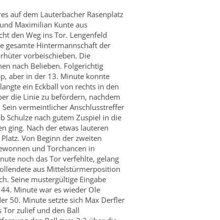
hres auf dem Lauterbacher Rasenplatz
 und Maximilian Kunte aus
cht den Weg ins Tor. Lengenfeld
 die gesamte Hintermannschaft der
rhüter vorbeischieben. Die
en nach Belieben. Folgerichtig
p, aber in der 13. Minute konnte
angte ein Eckball von rechts in den
ber die Linie zu befördern, nachdem
Sein vermeintlicher Anschlusstreffer
ob Schulze nach gutem Zuspiel in die
en ging. Nach der etwas lauteren
Platz. Von Beginn der zweiten
 gewonnen und Torchancen in
ute noch das Tor verfehlte, gelang
vollendete aus Mittelstürmerposition
rch. Seine mustergültige Eingabe
 44. Minute war es wieder Ole
er 50. Minute setzte sich Max Derfler
Tor zulief und den Ball