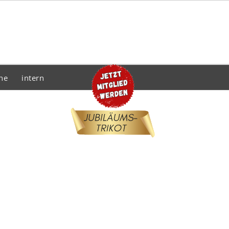
he
intern