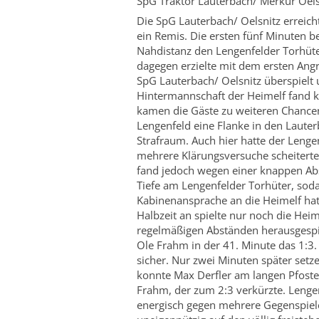
SpG Traktor Lauterbach/ Merkur Oelsn
Die SpG Lauterbach/ Oelsnitz erreic
ein Remis. Die ersten fünf Minuten 
Nahdistanz den Lengenfelder Torhüte
dagegen erzielte mit dem ersten Angr
SpG Lauterbach/ Oelsnitz überspielt
Hintermannschaft der Heimelf fand k
kamen die Gäste zu weiteren Chancen
Lengenfeld eine Flanke in den Lauter
Strafraum. Auch hier hatte der Leng
mehrere Klärungsversuche scheiterten
fand jedoch wegen einer knappen Abse
Tiefe am Lengenfelder Torhüter, soda
Kabinenansprache an die Heimelf hat
Halbzeit an spielte nur noch die He
regelmäßigen Abständen herausgespie
Ole Frahm in der 41. Minute das 1:3.
sicher. Nur zwei Minuten später setze
konnte Max Derfler am langen Pfoste
Frahm, der zum 2:3 verkürzte. Lengen
energisch gegen mehrere Gegenspieler