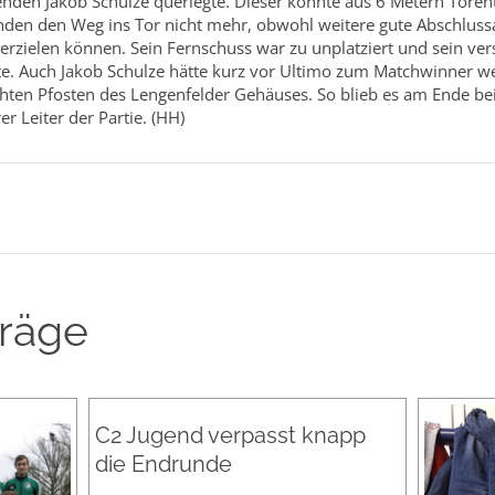
henden Jakob Schulze querlegte. Dieser konnte aus 6 Metern Toren
anden den Weg ins Tor nicht mehr, obwohl weitere gute Abschluss
 erzielen können. Sein Fernschuss war zu unplatziert und sein ve
e. Auch Jakob Schulze hätte kurz vor Ultimo zum Matchwinner w
chten Pfosten des Lengenfelder Gehäuses. So blieb es am Ende be
r Leiter der Partie. (HH)
träge
C2 Jugend verpasst knapp
die Endrunde