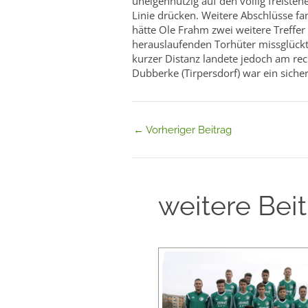
uneigennützig auf den völlig freiste
Linie drücken. Weitere Abschlüsse f
hätte Ole Frahm zwei weitere Treffer
herauslaufenden Torhüter missglückt
kurzer Distanz landete jedoch am re
Dubberke (Tirpersdorf) war ein sichere
←
Vorheriger Beitrag
weitere Bei