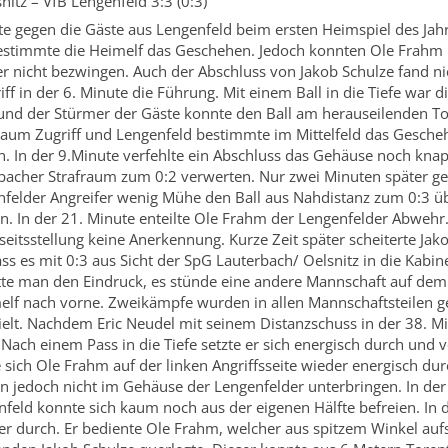
itz – VfB Lengenfeld 3:3 (0:3)
hte gegen die Gäste aus Lengenfeld beim ersten Heimspiel des Ja
bestimmte die Heimelf das Geschehen. Jedoch konnten Ole Frahm
r nicht bezwingen. Auch der Abschluss von Jakob Schulze fand ni
iff in der 6. Minute die Führung. Mit einem Ball in die Tiefe war
 und der Stürmer der Gäste konnte den Ball am herauseilenden To
aum Zugriff und Lengenfeld bestimmte im Mittelfeld das Gescheh
. In der 9.Minute verfehlte ein Abschluss das Gehäuse noch knap
bacher Strafraum zum 0:2 verwerten. Nur zwei Minuten später gel
enfelder Angreifer wenig Mühe den Ball aus Nahdistanz zum 0:3 ü
. In der 21. Minute enteilte Ole Frahm der Lengenfelder Abwehr. 
itsstellung keine Anerkennung. Kurze Zeit später scheiterte Jak
ss es mit 0:3 aus Sicht der SpG Lauterbach/ Oelsnitz in die Kabin
te man den Eindruck, es stünde eine andere Mannschaft auf dem 
imelf nach vorne. Zweikämpfe wurden in allen Mannschaftsteilen
lt. Nachdem Eric Neudel mit seinem Distanzschuss in der 38. Min
 Nach einem Pass in die Tiefe setzte er sich energisch durch und 
 sich Ole Frahm auf der linken Angriffsseite wieder energisch du
n jedoch nicht im Gehäuse der Lengenfelder unterbringen. In der
feld konnte sich kaum noch aus der eigenen Hälfte befreien. In d
 durch. Er bediente Ole Frahm, welcher aus spitzem Winkel aufs 