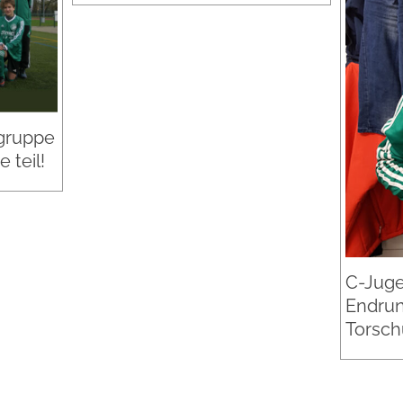
gruppe
 teil!
C-Jugen
Endrun
Torsch