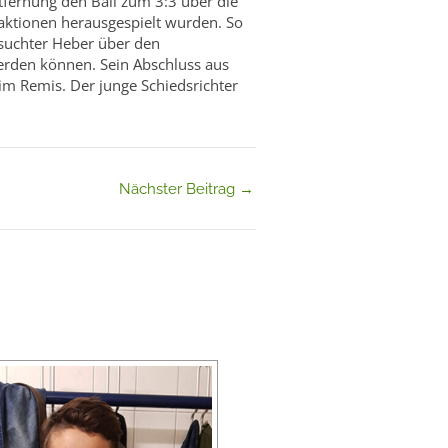
tfernung den Ball zum 3:3 über die
aktionen herausgespielt wurden. So
rsuchter Heber über den
erden können. Sein Abschluss aus
im Remis. Der junge Schiedsrichter
Nächster Beitrag
→