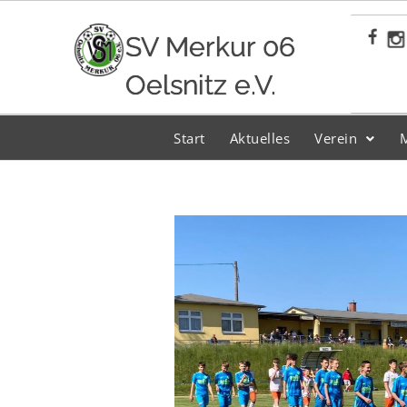
Zum
Inhalt
SV Merkur 06
springen
Oelsnitz e.V.
Start
Aktuelles
Verein