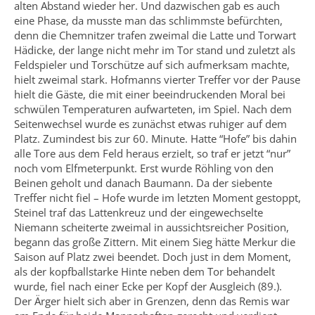
alten Abstand wieder her. Und dazwischen gab es auch
eine Phase, da musste man das schlimmste befürchten,
denn die Chemnitzer trafen zweimal die Latte und Torwart
Hädicke, der lange nicht mehr im Tor stand und zuletzt als
Feldspieler und Torschütze auf sich aufmerksam machte,
hielt zweimal stark. Hofmanns vierter Treffer vor der Pause
hielt die Gäste, die mit einer beeindruckenden Moral bei
schwülen Temperaturen aufwarteten, im Spiel. Nach dem
Seitenwechsel wurde es zunächst etwas ruhiger auf dem
Platz. Zumindest bis zur 60. Minute. Hatte “Hofe” bis dahin
alle Tore aus dem Feld heraus erzielt, so traf er jetzt “nur”
noch vom Elfmeterpunkt. Erst wurde Röhling von den
Beinen geholt und danach Baumann. Da der siebente
Treffer nicht fiel – Hofe wurde im letzten Moment gestoppt,
Steinel traf das Lattenkreuz und der eingewechselte
Niemann scheiterte zweimal in aussichtsreicher Position,
begann das große Zittern. Mit einem Sieg hätte Merkur die
Saison auf Platz zwei beendet. Doch just in dem Moment,
als der kopfballstarke Hinte neben dem Tor behandelt
wurde, fiel nach einer Ecke per Kopf der Ausgleich (89.).
Der Ärger hielt sich aber in Grenzen, denn das Remis war