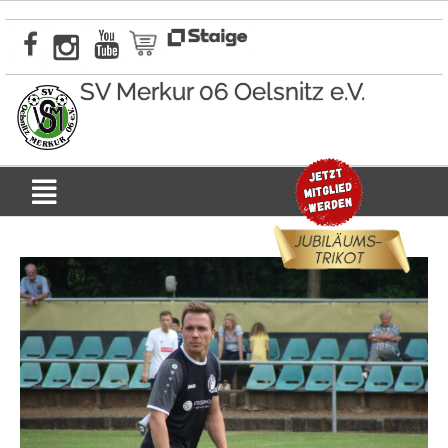
Zum
Inhalt
springen
SV Merkur 06 Oelsnitz e.V.
Menü