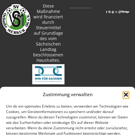
Diese
Maßnahme
wird finanziert
durch
Steuermittel
auf Grundlage
des vom
Sächsischen
Landtag
beschlossenen
Haushaltes.
Zustimmung verwalten
techn. Umsetzung:
Um dir ein optimales Erlebnis zu bieten, verwenden wir Technologien wie
Cookies, um Geräteinformationen zu speichern und/oder darauf
zuzugreifen. Wenn du diesen Technologien zustimmst, können wir Daten
wie das Surfverhalten oder eindeutige IDs auf dieser Website
verarbeiten. Wenn du deine Zustimmung nicht erteilst oder zurückziehst,
Fotos:
können bestimmte Merkmale und Funktionen beeinträchtigt werden.