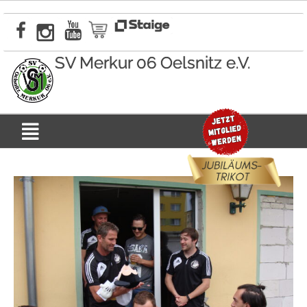
Zum
Inhalt
springen
SV Merkur 06 Oelsnitz e.V.
Menü