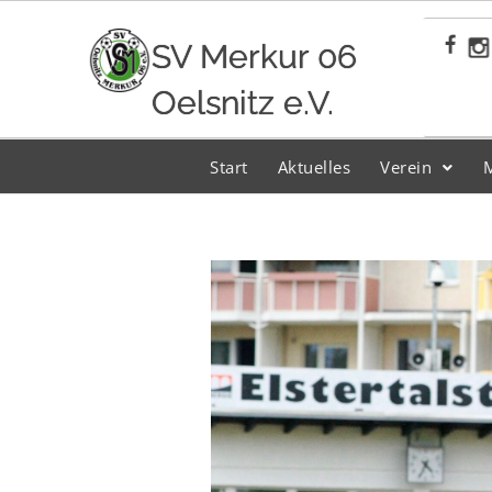
Zum
Inhalt
SV Merkur 06
springen
Oelsnitz e.V.
Start
Aktuelles
Verein