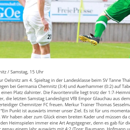
itz / Samstag, 15 Uhr
ur Oelsnitz am 4. Spieltag in der Landesklasse beim SV Tanne Tha
iegen bei Germania Chemnitz (3:4) und Auerhammer (0:2) auf Tabe
inen Platz dahinter. Die Favoritenrolle liegt trotz der 1:7-Heimn
r, die letzten Samstag Landesligist VfB Empor Glauchau aus dem 
erteidiger Chemnitzer FC freuen. Merkur Trainer Thomas Sessel
Ein Punkt ist auswärts immer unser Ziel. Es ist für uns momentan
n. Wir haben aber zum Glück einen breiten Kader und müssen da d
 den Heimspielen immer eine Art Angstgegner, denn es gab für d
vor genau einem Jahr auswärts mit 4:2 (Tore: Baumann, Hofmann u