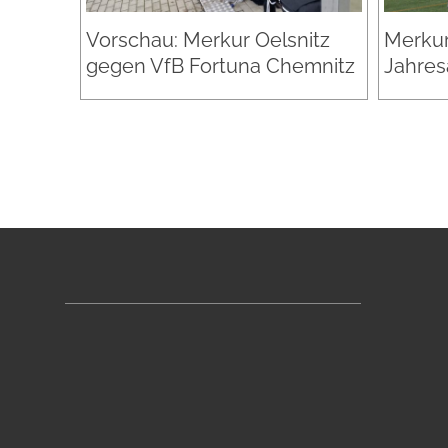
Vorschau: Merkur Oelsnitz
Merkur
gegen VfB Fortuna Chemnitz
Jahres