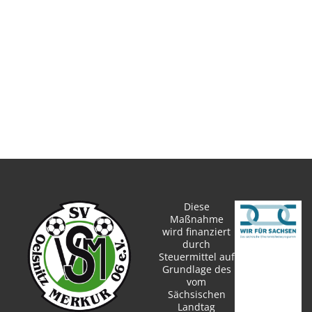
Diese
Maßnahme
wird finanziert
durch
Steuermittel auf
Grundlage des
vom
Sächsischen
Landtag