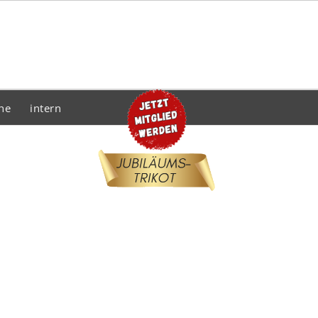
he
intern