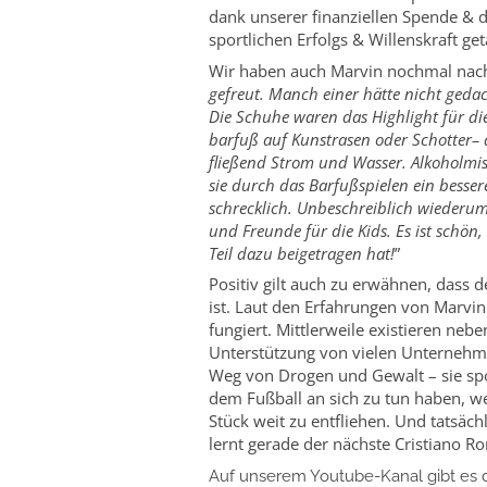
dank unserer finanziellen Spende & 
sportlichen Erfolgs & Willenskraft ge
Wir haben auch Marvin nochmal nach
gefreut. Manch einer hätte nicht gedac
Die Schuhe waren das Highlight für die
barfuß auf Kunstrasen oder Schotter– 
fließend Strom und Wasser. Alkoholmis
sie durch das Barfußspielen ein besse
schrecklich. Unbeschreiblich wiederu
und Freunde für die Kids. Es ist schö
Teil dazu beigetragen hat!
”
Positiv gilt auch zu erwähnen, dass d
ist. Laut den Erfahrungen von Marvin
fungiert. Mittlerweile existieren neb
Unterstützung von vielen Unternehme
Weg von Drogen und Gewalt – sie spo
dem Fußball an sich zu tun haben, w
Stück weit zu entfliehen. Und tatsäc
lernt gerade der nächste Cristiano R
Auf unserem Youtube-Kanal gibt es d