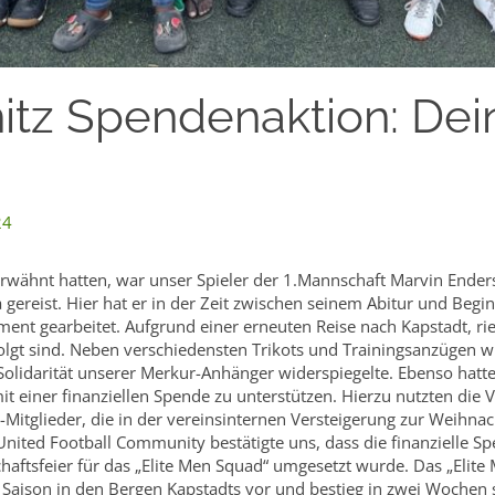
itz Spendenaktion: Dei
24
erwähnt hatten, war unser Spieler der 1.Mannschaft Marvin Ender
ka gereist. Hier hat er in der Zeit zwischen seinem Abitur und Be
nt gearbeitet. Aufgrund einer erneuten Reise nach Kapstadt, rie
folgt sind. Neben verschiedensten Trikots und Trainingsanzügen 
Solidarität unserer Merkur-Anhänger widerspiegelte. Ebenso hatt
t einer finanziellen Spende zu unterstützen. Hierzu nutzten die 
itglieder, die in der vereinsinternen Versteigerung zur Weihnach
nited Football Community bestätigte uns, dass die finanzielle S
haftsfeier für das „Elite Men Squad“ umgesetzt wurde. Das „Elit
r Saison in den Bergen Kapstadts vor und bestieg in zwei Wochen 