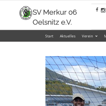
Zum
Inhalt
SV Merkur 06
springen
Oelsnitz e.V.
Start
Aktuelles
Verein