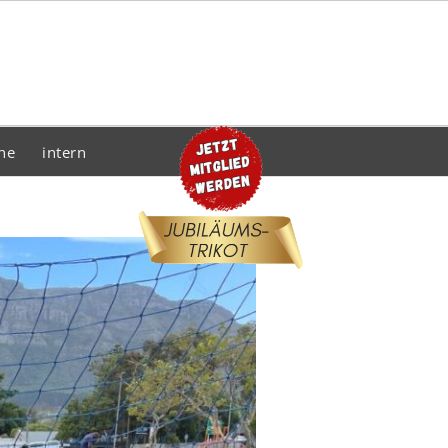
he
intern