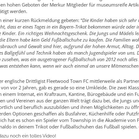
den hohen Geboten der Merkur Mitglieder für museumsreife Artik
tätigt werden.
 einer kurzen Rückmeldung gebeten: “
Die Kinder haben sich sehr 
ht, dass er eines Tages in ein Bayern-Trikot bekommen würde oder im 
 Kinder. Ein richtiges Weihnachtsgeschenk. Die Jungs und Mädels ler
die Eltern habe kein Geld Fußballschuhe zu kaufen. Die Familien woh
sbrauch und Gewalt sind hier, aufgrund der hohen Armut, Alltag. D
res Ballgefühl und Technik haben als manch Jugendspieler von uns. 
m zusehen, was ein ausgetragener Fußballschuh von 2012 noch alles
n, was entstehen kann, wenn wir auch einmal an unsere Mitmenschen
er englische Drittligist Fleetwood Town FC mittlerweile als Part
 von vor 2 Jahren, gab es gerade so eine Umkleide. Die zwei Kla
en einem Internat, ein Kraftraum, Kantine, Bürogebäude und ein Fuß
n und Vereinen aus der ganzen Welt trägt dazu bei, die Jungs u
rtlich und beruflich auszubilden und ihnen Möglichkeiten zu öff
erden Optionen geschaffen als Busfahrer, Küchenhilfe oder Putzf
hlich hat es schon ein Spieler vom Township in die Akademie von F
onaldo in deinem Trikot oder Fußballschuhen das Fußball spielen.
azu noch ein tolles Video!