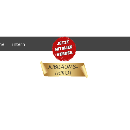
he
intern