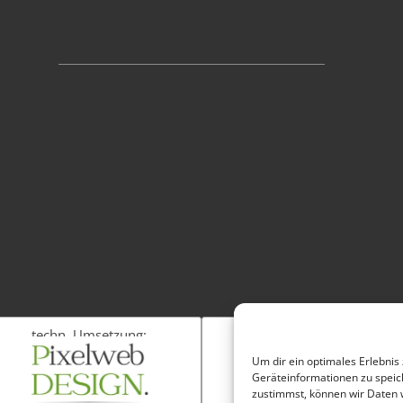
techn. Umsetzung:
Fotos:
Um dir ein optimales Erlebnis
Geräteinformationen zu speic
zustimmst, können wir Daten w