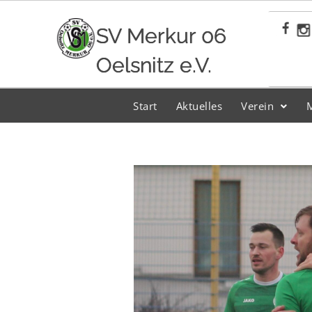
Zum
Inhalt
SV Merkur 06
springen
Oelsnitz e.V.
Start
Aktuelles
Verein