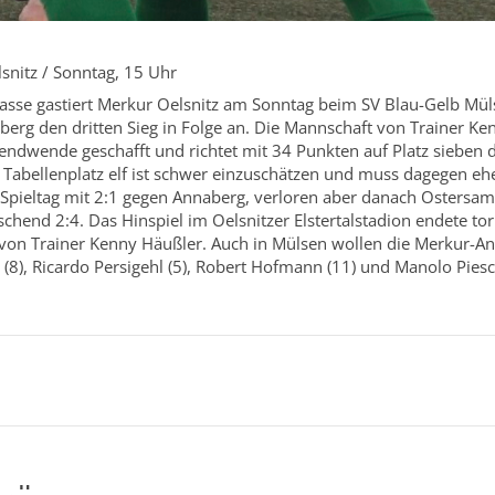
snitz / Sonntag, 15 Uhr
lasse gastiert Merkur Oelsnitz am Sonntag beim SV Blau-Gelb Mül
erg den dritten Sieg in Folge an. Die Mannschaft von Trainer Ke
endwende geschafft und richtet mit 34 Punkten auf Platz sieben d
 Tabellenplatz elf ist schwer einzuschätzen und muss dagegen ehe
pieltag mit 2:1 gegen Annaberg, verloren aber danach Ostersam
chend 2:4. Das Hinspiel im Oelsnitzer Elstertalstadion endete torl
on Trainer Kenny Häußler. Auch in Mülsen wollen die Merkur-An
 (8), Ricardo Persigehl (5), Robert Hofmann (11) und Manolo Piesc