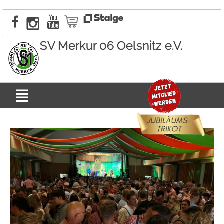
Zum
Inhalt
springen
SV Merkur 06 Oelsnitz e.V.
Menü