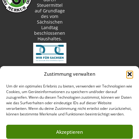
Steuermittel
auf Grundlage
des vom
Sächsischen
Landtag
beschlossenen
Haushaltes.
Zustimmung verwalten
techn. Umsetzung:
Um dir ein optimales Erlebnis zu bieten, verwenden wir Technologien wie
Cookies, um Geräteinformationen zu speichern und/oder darauf
zuzugreifen. Wenn du diesen Technologien zustimmst, können wir Daten
wie das Surfverhalten oder eindeutige IDs auf dieser Website
verarbeiten. Wenn du deine Zustimmung nicht erteilst oder zurückziehst,
Fotos:
können bestimmte Merkmale und Funktionen beeinträchtigt werden.
Akzeptieren