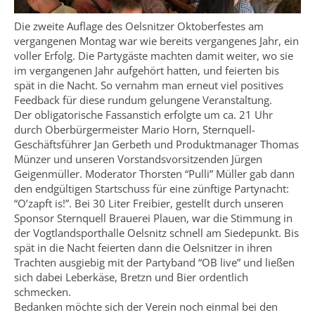
Die zweite Auflage des Oelsnitzer Oktoberfestes am
vergangenen Montag war wie bereits vergangenes Jahr, ein
voller Erfolg. Die Partygäste machten damit weiter, wo sie
im vergangenen Jahr aufgehört hatten, und feierten bis
spät in die Nacht. So vernahm man erneut viel positives
Feedback für diese rundum gelungene Veranstaltung.
Der obligatorische Fassanstich erfolgte um ca. 21 Uhr
durch Oberbürgermeister Mario Horn, Sternquell-
Geschäftsführer Jan Gerbeth und Produktmanager Thomas
Münzer und unseren Vorstandsvorsitzenden Jürgen
Geigenmüller. Moderator Thorsten “Pulli” Müller gab dann
den endgültigen Startschuss für eine zünftige Partynacht:
“O’zapft is!”. Bei 30 Liter Freibier, gestellt durch unseren
Sponsor Sternquell Brauerei Plauen, war die Stimmung in
der Vogtlandsporthalle Oelsnitz schnell am Siedepunkt. Bis
spät in die Nacht feierten dann die Oelsnitzer in ihren
Trachten ausgiebig mit der Partyband “OB live” und ließen
sich dabei Leberkäse, Bretzn und Bier ordentlich
schmecken.
Bedanken möchte sich der Verein noch einmal bei den