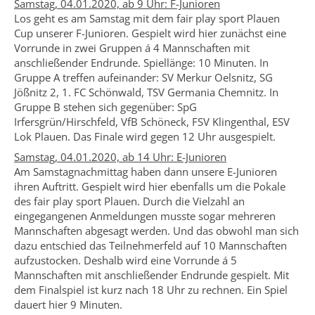
Samstag, 04.01.2020, ab 9 Uhr: F-Junioren
Los geht es am Samstag mit dem fair play sport Plauen
Cup unserer F-Junioren. Gespielt wird hier zunächst eine
Vorrunde in zwei Gruppen á 4 Mannschaften mit
anschließender Endrunde. Spiellänge: 10 Minuten. In
Gruppe A treffen aufeinander: SV Merkur Oelsnitz, SG
Jößnitz 2, 1. FC Schönwald, TSV Germania Chemnitz. In
Gruppe B stehen sich gegenüber: SpG
Irfersgrün/Hirschfeld, VfB Schöneck, FSV Klingenthal, ESV
Lok Plauen. Das Finale wird gegen 12 Uhr ausgespielt.
Samstag, 04.01.2020, ab 14 Uhr: E-Junioren
Am Samstagnachmittag haben dann unsere E-Junioren
ihren Auftritt. Gespielt wird hier ebenfalls um die Pokale
des fair play sport Plauen. Durch die Vielzahl an
eingegangenen Anmeldungen musste sogar mehreren
Mannschaften abgesagt werden. Und das obwohl man sich
dazu entschied das Teilnehmerfeld auf 10 Mannschaften
aufzustocken. Deshalb wird eine Vorrunde á 5
Mannschaften mit anschließender Endrunde gespielt. Mit
dem Finalspiel ist kurz nach 18 Uhr zu rechnen. Ein Spiel
dauert hier 9 Minuten.