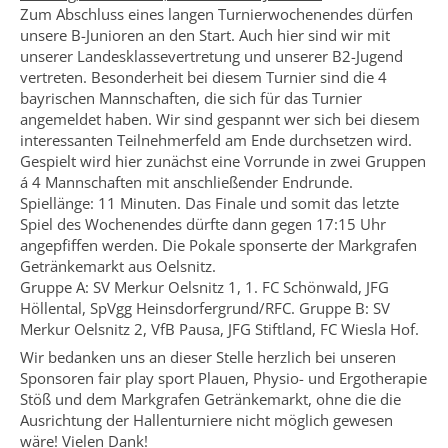
Zum Abschluss eines langen Turnierwochenendes dürfen
unsere B-Junioren an den Start. Auch hier sind wir mit
unserer Landesklassevertretung und unserer B2-Jugend
vertreten. Besonderheit bei diesem Turnier sind die 4
bayrischen Mannschaften, die sich für das Turnier
angemeldet haben. Wir sind gespannt wer sich bei diesem
interessanten Teilnehmerfeld am Ende durchsetzen wird.
Gespielt wird hier zunächst eine Vorrunde in zwei Gruppen
á 4 Mannschaften mit anschließender Endrunde.
Spiellänge: 11 Minuten. Das Finale und somit das letzte
Spiel des Wochenendes dürfte dann gegen 17:15 Uhr
angepfiffen werden. Die Pokale sponserte der Markgrafen
Getränkemarkt aus Oelsnitz.
Gruppe A: SV Merkur Oelsnitz 1, 1. FC Schönwald, JFG
Höllental, SpVgg Heinsdorfergrund/RFC. Gruppe B: SV
Merkur Oelsnitz 2, VfB Pausa, JFG Stiftland, FC Wiesla Hof.
Wir bedanken uns an dieser Stelle herzlich bei unseren
Sponsoren fair play sport Plauen, Physio- und Ergotherapie
Stöß und dem Markgrafen Getränkemarkt, ohne die die
Ausrichtung der Hallenturniere nicht möglich gewesen
wäre! Vielen Dank!