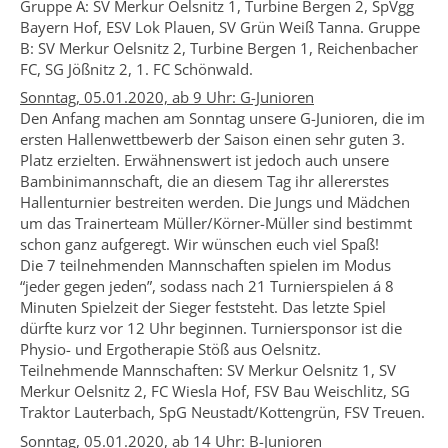
Gruppe A: SV Merkur Oelsnitz 1, Turbine Bergen 2, SpVgg
Bayern Hof, ESV Lok Plauen, SV Grün Weiß Tanna. Gruppe
B: SV Merkur Oelsnitz 2, Turbine Bergen 1, Reichenbacher
FC, SG Jößnitz 2, 1. FC Schönwald.
Sonntag, 05.01.2020, ab 9 Uhr: G-Junioren
Den Anfang machen am Sonntag unsere G-Junioren, die im
ersten Hallenwettbewerb der Saison einen sehr guten 3.
Platz erzielten. Erwähnenswert ist jedoch auch unsere
Bambinimannschaft, die an diesem Tag ihr allererstes
Hallenturnier bestreiten werden. Die Jungs und Mädchen
um das Trainerteam Müller/Körner-Müller sind bestimmt
schon ganz aufgeregt. Wir wünschen euch viel Spaß!
Die 7 teilnehmenden Mannschaften spielen im Modus
“jeder gegen jeden”, sodass nach 21 Turnierspielen á 8
Minuten Spielzeit der Sieger feststeht. Das letzte Spiel
dürfte kurz vor 12 Uhr beginnen. Turniersponsor ist die
Physio- und Ergotherapie Stöß aus Oelsnitz.
Teilnehmende Mannschaften: SV Merkur Oelsnitz 1, SV
Merkur Oelsnitz 2, FC Wiesla Hof, FSV Bau Weischlitz, SG
Traktor Lauterbach, SpG Neustadt/Kottengrün, FSV Treuen.
Sonntag, 05.01.2020, ab 14 Uhr: B-Junioren