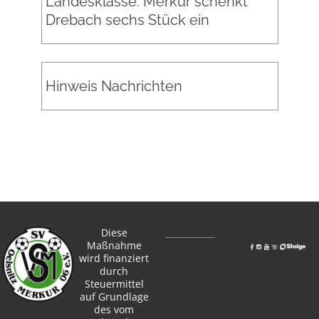
Landesklasse: Merkur schenkt
Drebach sechs Stück ein
Hinweis Nachrichten
Diese
Maßnahme
wird finanziert
durch
Steuermittel
auf Grundlage
des vom