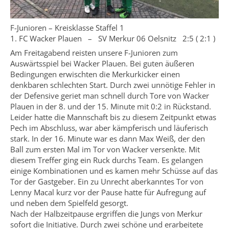
F-Junioren – Kreisklasse Staffel 1
1. FC Wacker Plauen – SV Merkur 06 Oelsnitz 2:5 ( 2:1 )
Am Freitagabend reisten unsere F-Junioren zum
Auswärtsspiel bei Wacker Plauen. Bei guten äußeren
Bedingungen erwischten die Merkurkicker einen
denkbaren schlechten Start. Durch zwei unnötige Fehler in
der Defensive geriet man schnell durch Tore von Wacker
Plauen in der 8. und der 15. Minute mit 0:2 in Rückstand.
Leider hatte die Mannschaft bis zu diesem Zeitpunkt etwas
Pech im Abschluss, war aber kämpferisch und läuferisch
stark. In der 16. Minute war es dann Max Weiß, der den
Ball zum ersten Mal im Tor von Wacker versenkte. Mit
diesem Treffer ging ein Ruck durchs Team. Es gelangen
einige Kombinationen und es kamen mehr Schüsse auf das
Tor der Gastgeber. Ein zu Unrecht aberkanntes Tor von
Lenny Macal kurz vor der Pause hatte für Aufregung auf
und neben dem Spielfeld gesorgt.
Nach der Halbzeitpause ergriffen die Jungs von Merkur
sofort die Initiative. Durch zwei schöne und erarbeitete