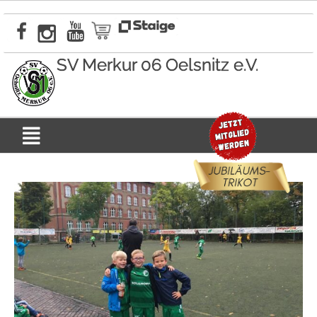
Zum
Inhalt
springen
SV Merkur 06 Oelsnitz e.V.
Menü